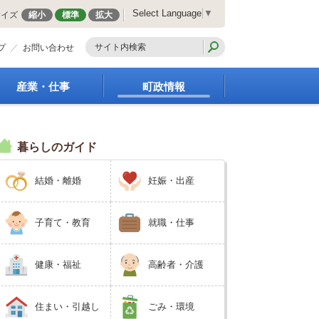
Select Language
▼
サイズ
縮小
標準
拡大
プ
お問い合わせ
産業・仕事
町政情報
経営支援・金融支援
町の概要
就労支援
組織案内
暮らしのガイド
商工業振興
庁舎案内
農林業振興
町長の部屋
結婚・離婚
妊娠・出産
届出・証明・法令・規
町議会
制
施策・計画
企業の税金
都市整備
子育て・教育
就職・仕事
入札・契約
地籍調査
指定管理者制度
選挙
健康・福祉
高齢者・介護
求人情報
財政・行政改革
人事・職員募集
住まい・引越し
ごみ・環境
統計・人口