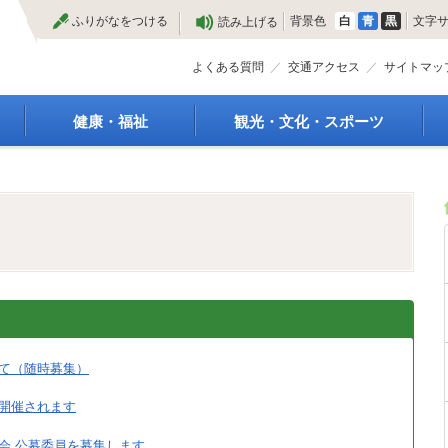
本
ふりがなをつける
背景色
白
青
黒
文字
読み上げる
文
へ
よくある質問
交通アクセス
サイトマッ
健康・福祉
観光・文化・スポーツ
高齢者福祉
観光
種
介護保険
特産物
障がい・福祉
文化・芸術
救急医療
文化財
保健・健康・医療
施設
母子保健
合宿
健康増進
スポーツ
予防接種
まつり
食育
国内・国際交流
て（随時募集）
開催されます
会 公募委員を募集します