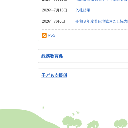
施設
2026年7月13日
入札結果
町民活動
相談窓口
2026年7月6日
令和８年度着任地域おこし協力
ペット
RSS
総務教育係
子ども支援係