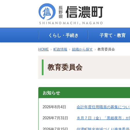
くらし・手続き
子育て・教育
戸籍・印鑑登録・住民
子育て支援
HOME
›
町政情報
›
組織から探す
›
教育委員会
登録
母子の健康・予防接
防災情報
母子の保健
教育委員会
年金・保険
保育園・幼稚園
税金
小学校・中学校
住まい
生涯学習
公共交通
教育委員会
お知らせ
ごみ・リサイクル
教育相談
上水道・下水道
人権・平和啓発
2026年8月4日
会計年度任用職員の募集につい
生活道路
学校給食
2026年7月31日
８月７日（金）「黒姫夜市」が
交通安全・防犯
図書
環境
国民スポーツ大会
2026年7月15日
信濃町観光地域づくり推進委員