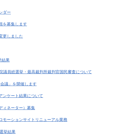
ンダー
員を募集します
変更しました
挙結果
 衆議院議員総選挙・最高裁判所裁判官国民審査について
せ会議」を開催します
アンケート結果について
ディネーター）募集
ロモーションサイトリニューアル業務
常選挙結果