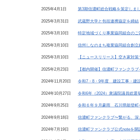
2025年4月1日
第3期信濃町総合戦略を策定しま
2025年3月31日
武蔵野大学と包括連携協定を締結
2025年3月10日
特定地域づくり事業協同組合のご
2025年3月10日
信州しなのまち複業協同組合創立
2025年3月10日
【ニュースリリース】空き家対策
2025年2月23日
【都内開催】信濃町ファンクラブ
2024年11月20日
令和7・8・9年度 建設工事・
2024年10月27日
令和6年（2024）衆議院議員総選
2024年9月25日
令和６年９月豪雨 石川県能登町
2024年9月18日
信濃町ファンクラブ〜繋がる、深
2024年7月19日
信濃町ファンクラブ公式noteを