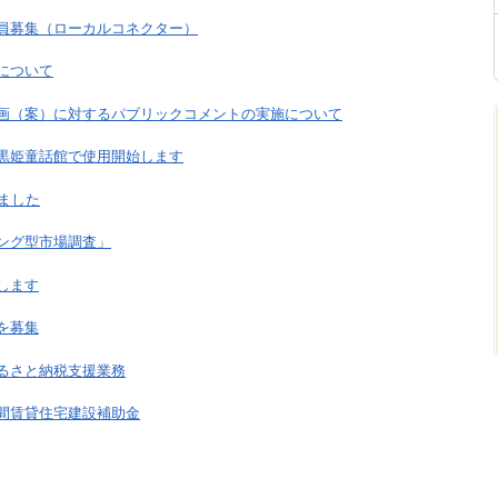
員募集（ローカルコネクター）
について
画（案）に対するパブリックコメントの実施について
を黒姫童話館で使用開始します
ました
ング型市場調査」
します
を募集
るさと納税支援業務
間賃貸住宅建設補助金