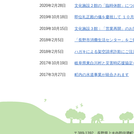
2020年2月28日
文化施設２館の「臨時休館」につ
2019年10月18日
即位礼正殿の儀を慶祝して １０
2019年10月15日
文化施設３館：「営業再開」のお
2018年2月5日
「長野市消費生活センター」をご
2018年2月5日
ハガキによる架空請求詐欺にご注
2017年10月19日
岐阜県東白川村と災害時応援協定
2017年3月27日
町内の水道事業が統合されます
〒389-1392 長野県上水内郡信濃町