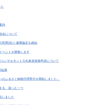
した
案内
総会について
で民間2社と連携協定を締結
イベントを開催します
建設コンサルタント入札参加資格申請について
挙結果
へのふるさと納税代理寄付を開始しました。
まる、楽しむ！〜
開設しました