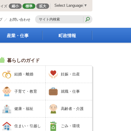
Select Language
▼
サイズ
縮小
標準
拡大
プ
お問い合わせ
産業・仕事
町政情報
経営支援・金融支援
町の概要
就労支援
組織案内
暮らしのガイド
商工業振興
庁舎案内
農林業振興
町長の部屋
結婚・離婚
妊娠・出産
届出・証明・法令・規
町議会
制
施策・計画
企業の税金
都市整備
子育て・教育
就職・仕事
入札・契約
地籍調査
指定管理者制度
選挙
健康・福祉
高齢者・介護
求人情報
財政・行政改革
人事・職員募集
住まい・引越し
ごみ・環境
統計・人口