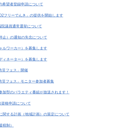
契約希望者登録申請について
O2フリーでんき」の提供を開始します
 参議院議員通常選挙について
停止）の通知の失念について
ャルワーカー）を募集します
ディネーター）を募集します
る防災フェス」開催
る防災フェス」モニター参加者募集
参加型のバラエティ番組が放送されます！
加資格申請について
に関する計画（地域計画）の策定について
援税制）