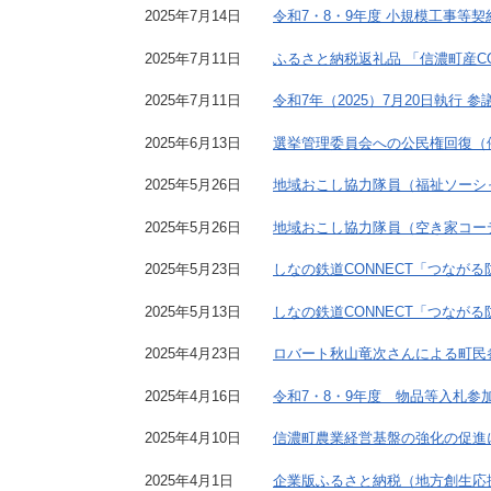
2025年7月14日
令和7・8・9年度 小規模工事等
2025年7月11日
ふるさと納税返礼品 「信濃町産C
2025年7月11日
令和7年（2025）7月20日執行
2025年6月13日
選挙管理委員会への公民権回復（
2025年5月26日
地域おこし協力隊員（福祉ソーシ
2025年5月26日
地域おこし協力隊員（空き家コー
2025年5月23日
しなの鉄道CONNECT「つなが
2025年5月13日
しなの鉄道CONNECT「つなが
2025年4月23日
ロバート秋山竜次さんによる町民
2025年4月16日
令和7・8・9年度 物品等入札参
2025年4月10日
信濃町農業経営基盤の強化の促進
2025年4月1日
企業版ふるさと納税（地方創生応