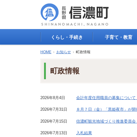
くらし・手続き
子育て・教育
戸籍・印鑑登録・住民
子育て支援
HOME
›
お知らせ
›
町政情報
登録
母子の健康・予防接
防災情報
母子の保健
町政情報
年金・保険
保育園・幼稚園
税金
小学校・中学校
住まい
生涯学習
公共交通
教育委員会
2026年8月4日
会計年度任用職員の募集について
ごみ・リサイクル
教育相談
上水道・下水道
2026年7月31日
８月７日（金）「黒姫夜市」が開
人権・平和啓発
生活道路
学校給食
2026年7月15日
信濃町観光地域づくり推進委員会
交通安全・防犯
図書
環境
2026年7月13日
入札結果
国民スポーツ大会