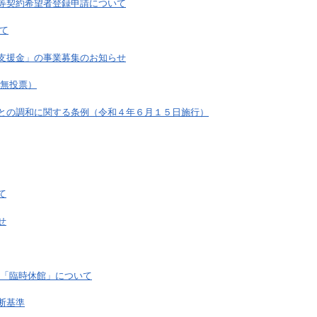
等契約希望者登録申請について
いて
支援金」の事業募集のお知らせ
（無投票）
との調和に関する条例（令和４年６月１５日施行）
て
せ
の「臨時休館」について
断基準