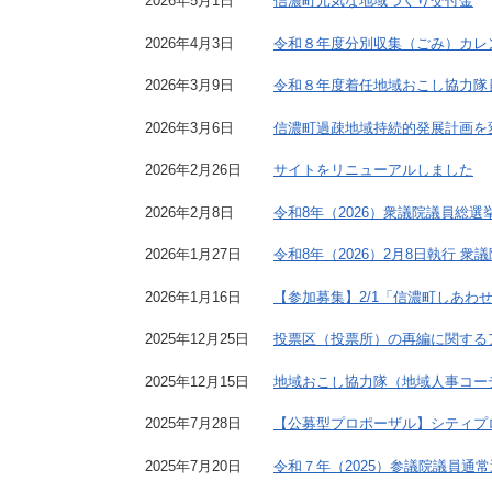
2026年5月1日
信濃町元気な地域づくり交付金
2026年4月3日
令和８年度分別収集（ごみ）カレ
2026年3月9日
令和８年度着任地域おこし協力隊
2026年3月6日
信濃町過疎地域持続的発展計画を
2026年2月26日
サイトをリニューアルしました
2026年2月8日
令和8年（2026）衆議院議員総選
2026年1月27日
令和8年（2026）2月8日執行
2026年1月16日
【参加募集】2/1「信濃町しあわ
2025年12月25日
投票区（投票所）の再編に関する
2025年12月15日
地域おこし協力隊（地域人事コー
2025年7月28日
【公募型プロポーザル】シティプ
2025年7月20日
令和７年（2025）参議院議員通