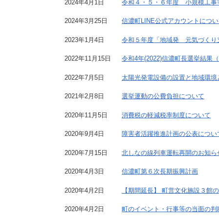
2024年4月1日
令和４・５・６年度 小規模工事
2024年3月25日
信濃町LINE公式アカウントにつ
2023年1月4日
令和５年度「地域発 元気づくり
2022年11月15日
令和4年(2022)信濃町長選挙結果
2022年7月5日
太陽光発電設備の設置と地域環境
2021年2月8日
選挙運動の公費負担について
2020年11月5日
消費税の軽減税率制度について
2020年9月4日
障害者活躍推進計画の公表につい
2020年7月15日
北しなの線列車運転再開のお知ら
2020年4月3日
信濃町第６次長期振興計画
2020年4月2日
【期間延長】 町営文化施設３館
2020年4月2日
町のイベント・行事等の当面の判