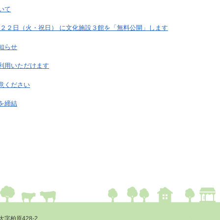
いて
月２２日（火・祝日） に文化施設３館を「無料公開」します
知らせ
利用いただけます
意ください
を締結
大字柏原428-2