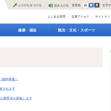
本
ふりがなをつける
背景色
白
青
黒
文字
読み上げる
文
へ
よくある質問
交通アクセス
サイトマッ
健康・福祉
観光・文化・スポーツ
高齢者福祉
観光
種
介護保険
特産物
障がい・福祉
文化・芸術
救急医療
文化財
保健・健康・医療
施設
母子保健
合宿
健康増進
スポーツ
（随時募集）
予防接種
まつり
催されます
食育
国内・国際交流
 公募委員を募集します