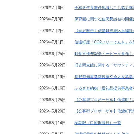
施設
2026年7月6日
令和８年度着任地域おこし協力隊
町民活動
相談窓口
2026年7月3日
保育園に関する住民懇談会の開催
ペット
2026年7月2日
【結果報告】信濃町投票区再編計
2026年7月1日
信濃町産「CO2フリーでんき」
2026年6月25日
町制70周年記念ムービーを制作し
2026年6月22日
旧古間支館に関する「サウンディ
2026年6月19日
長野県知事選挙投票立会人を募集
2026年6月16日
ふるさと納税・返礼品提供事業者
2026年5月25日
【公募型プロポーザル】信濃町ふ
2026年5月20日
【公募型プロポーザル】信濃町民
2026年5月14日
納期限（口座振替日）一覧