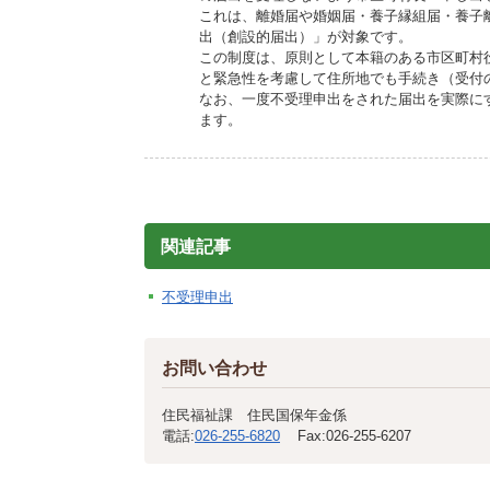
施設
これは、離婚届や婚姻届・養子縁組届・養子
出（創設的届出）」が対象です。
町民活動
この制度は、原則として本籍のある市区町村
相談窓口
と緊急性を考慮して住所地でも手続き（受付
ペット
なお、一度不受理申出をされた届出を実際に
ます。
関連記事
不受理申出
お問い合わせ
住民福祉課 住民国保年金係
電話:
026-255-6820
Fax:
026-255-6207