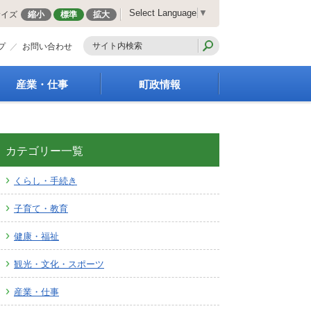
Select Language
▼
サイズ
縮小
標準
拡大
プ
お問い合わせ
産業・仕事
町政情報
経営支援・金融支援
町の概要
就労支援
組織案内
商工業振興
庁舎案内
カテゴリー一覧
農林業振興
町長の部屋
くらし・手続き
届出・証明・法令・規
町議会
制
施策・計画
子育て・教育
企業の税金
都市整備
入札・契約
地籍調査
健康・福祉
指定管理者制度
選挙
観光・文化・スポーツ
求人情報
財政・行政改革
人事・職員募集
産業・仕事
統計・人口