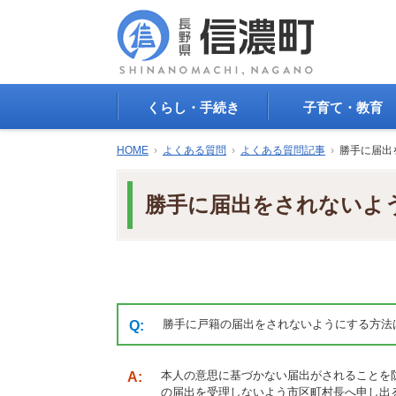
くらし・手続き
子育て・教育
戸籍・印鑑登録・住民
子育て支援
HOME
›
よくある質問
›
よくある質問記事
›
勝手に届出
登録
母子の健康・予防接
防災情報
母子の保健
勝手に届出をされないよ
年金・保険
保育園・幼稚園
税金
小学校・中学校
住まい
生涯学習
公共交通
教育委員会
ごみ・リサイクル
教育相談
上水道・下水道
人権・平和啓発
勝手に戸籍の届出をされないようにする方法
生活道路
学校給食
交通安全・防犯
図書
本人の意思に基づかない届出がされることを
環境
国民スポーツ大会
の届出を受理しないよう市区町村長へ申し出