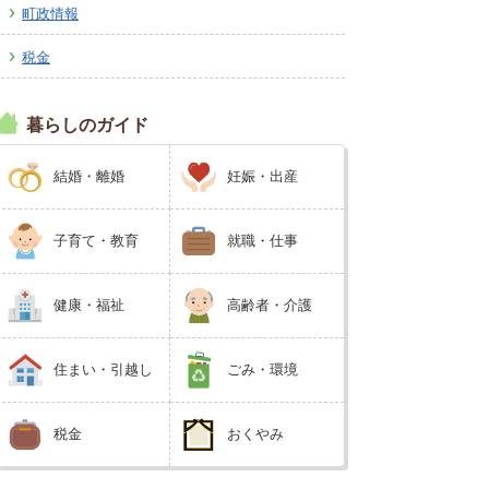
町政情報
広報しなの
町制70周年記念
税金
暮らしのガイド
結婚・離婚
妊娠・出産
子育て・教育
就職・仕事
健康・福祉
高齢者・介護
住まい・引越し
ごみ・環境
税金
おくやみ