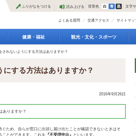
本
ふりがなをつける
背景色
白
青
黒
文字
読み上げる
文
へ
よくある質問
交通アクセス
サイトマッ
健康・福祉
観光・文化・スポーツ
高齢者福祉
観光
をされないようにする方法はありますか？
種
介護保険
特産物
障がい・福祉
文化・芸術
うにする方法はありますか？
救急医療
文化財
保健・健康・医療
施設
母子保健
合宿
2016年9月26日
健康増進
スポーツ
予防接種
まつり
食育
国内・国際交流
はありますか？
防ぐため、自らが窓口に出頭し届け出たことが確認できないときはそ
ることができます。これを
『不受理申出』
といいます。