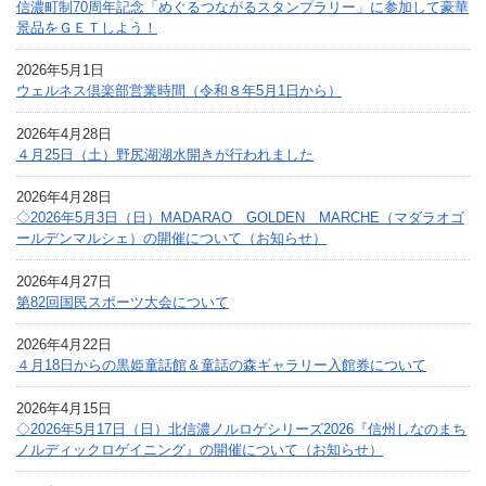
信濃町制70周年記念「めぐるつながるスタンプラリー」に参加して豪華
景品をＧＥＴしよう！
2026年5月1日
ウェルネス倶楽部営業時間（令和８年5月1日から）
2026年4月28日
４月25日（土）野尻湖湖水開きが行われました
2026年4月28日
◇2026年5月3日（日）MADARAO GOLDEN MARCHE（マダラオゴ
ールデンマルシェ）の開催について（お知らせ）
2026年4月27日
第82回国民スポーツ大会について
2026年4月22日
４月18日からの黒姫童話館＆童話の森ギャラリー入館券について
2026年4月15日
◇2026年5月17日（日）北信濃ノルロゲシリーズ2026『信州しなのまち
ノルディックロゲイニング』の開催について（お知らせ）