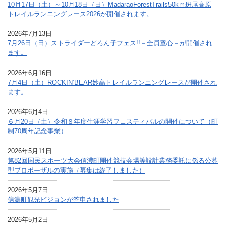
10月17日（土）～10月18日（日）MadaraoForestTrails50kｍ斑尾高原
トレイルランニングレース2026が開催されます。
2026年7月13日
7月26日（日）ストライダーどろん子フェス!!－全員童心－が開催され
ます。
2026年6月16日
7月4日（土）ROCKIN’BEAR妙高トレイルランニングレースが開催され
ます。
2026年6月4日
６月20日（土）令和８年度生涯学習フェスティバルの開催について（町
制70周年記念事業）
2026年5月11日
第82回国民スポーツ大会信濃町開催競技会場等設計業務委託に係る公募
型プロポーザルの実施（募集は終了しました）
2026年5月7日
信濃町観光ビジョンが答申されました
2026年5月2日