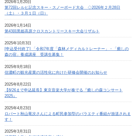
2026年1月20日
第72回レルヒ記念スキー・スノーボード大会 ◇2026年２月28日
（土）・３月１日（日）
2026年1月14日
第43回黒姫高原クロスカントリースキー大会リザルト
2025年10月3日
[申込受付終了] 「令和7年度「森林メディカルトレーナー」・「癒しの
森の宿」養成講座 受講生募集！
2025年9月18日
信濃町の観光産業の活性化に向けた研修会開催のお知らせ
2025年8月22日
【8/26まで申込延長】東京音楽大学が奏でる『癒しの森コンサート
2025』
2025年4月23日
ロバート秋山竜次さんによる町民参加型のバラエティ番組が放送されま
す！
2025年3月31日