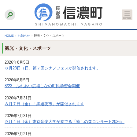
本
ふりがなをつける
背景色
白
青
黒
読み上げる
文
文字サイズ
縮小
標準
拡大
へ
HOME
›
お知らせ
›
観光・文化・スポーツ
観光・文化・スポーツ
2026年8月5日
８月23日（日）第７回シナノフェスが開催されます。
2026年8月5日
8/23 ふれあい広場しなの町民学習会開催
2026年7月31日
８月７日（金）「黒姫夜市」が開催されます
2026年7月31日
９月４日（金）東京音楽大学が奏でる『癒しの森コンサート2026』
2026年7月21日