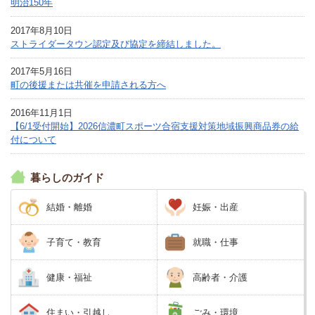
明治150年
2017年8月10日
ストライダータウン認定及び協定を締結しました。
2017年5月16日
町の後援または共催を申請される方へ
2016年11月1日
【6/1受付開始】2026信濃町スポーツ合宿支援対策地域振興商品券の給
付について
暮らしのガイド
結婚・離婚
妊娠・出産
子育て・教育
就職・仕事
健康・福祉
高齢者・介護
住まい・引越し
ごみ・環境