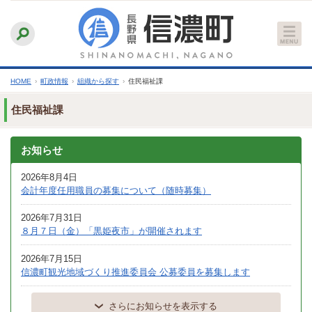
本
ふりがなをつける
背景色
白
青
黒
読み上げる
文
文字サイズ
縮小
標準
拡大
へ
HOME
›
町政情報
›
組織から探す
›
住民福祉課
住民福祉課
お知らせ
2026年8月4日
会計年度任用職員の募集について（随時募集）
2026年7月31日
８月７日（金）「黒姫夜市」が開催されます
2026年7月15日
信濃町観光地域づくり推進委員会 公募委員を募集します
さらにお知らせを表示する