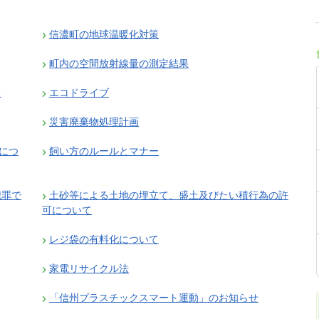
信濃町の地球温暖化対策
町内の空間放射線量の測定結果
て
エコドライブ
災害廃棄物処理計画
につ
飼い方のルールとマナー
犯罪で
土砂等による土地の埋立て、盛土及びたい積行為の許
可について
レジ袋の有料化について
家電リサイクル法
「信州プラスチックスマート運動」のお知らせ