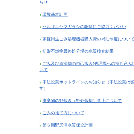
らせ
施設
町民活動
環境基本計画
相談窓口
ペット
ハルザキヤマガラシの駆除にご協力ください
家庭用生ごみ処理機器購入費の補助制度につい
枡形不燃物最終処分場の水質検査結果
ごみ及び資源物の自己搬入(処理場への持ち込み)
いて
不法投棄ホットラインのお知らせ（不法投棄は
す）
廃棄物の野焼き（野外焼却）禁止について
ごみの捨て方について
第６期野尻湖水質保全計画