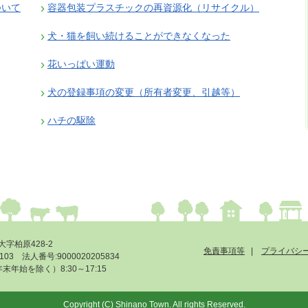
ついて
容器包装プラスチックの再資源化（リサイクル）
犬・猫を飼い続けることができなくなった
花いっぱい運動
犬の登録事項の変更（所有者変更、引越等）
ハチの駆除
大字柏原428-2
免責事項等
プライバシ
-6103 法人番号:9000020205834
始を除く）8:30～17:15
Copyright (C) Shinano Town. All rights Reserved.