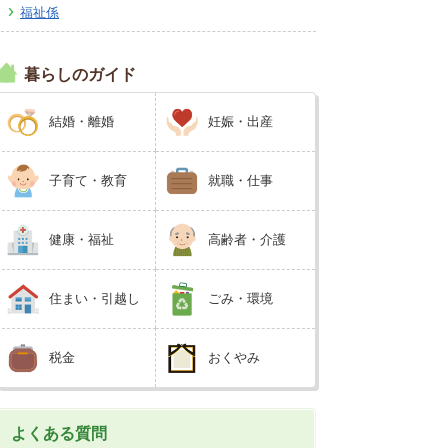
福祉係
広報しなの
町制70周年記念
暮らしのガイド
結婚・離婚
妊娠・出産
子育て・教育
就職・仕事
健康・福祉
高齢者・介護
住まい・引越し
ごみ・環境
税金
おくやみ
よくある質問