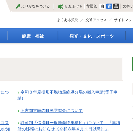
本
ふりがなをつける
背景色
白
青
黒
文字
読み上げる
文
へ
よくある質問
交通アクセス
サイトマッ
健康・福祉
観光・文化・スポーツ
高齢者福祉
観光
種
介護保険
特産物
障がい・福祉
文化・芸術
救急医療
文化財
保健・健康・医療
施設
母子保健
合宿
金につ
令和８年度枡形不燃物最終処分場の搬入申請(電子申
健康増進
スポーツ
請)
予防接種
まつり
食育
国内・国際交流
旧古間支館の町民学習会について
ーコス
許可制「信濃町一般廃棄物集積所」について 『集積
のお知
所の移転のお知らせ《令和８年４月１日以降》』