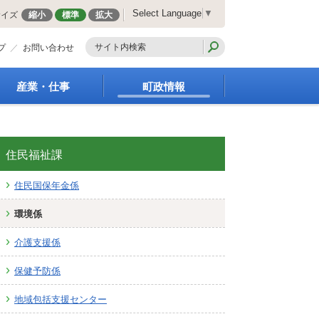
Select Language
▼
サイズ
縮小
標準
拡大
プ
お問い合わせ
産業・仕事
町政情報
経営支援・金融支援
町の概要
就労支援
組織案内
商工業振興
庁舎案内
住民福祉課
農林業振興
町長の部屋
住民国保年金係
届出・証明・法令・規
町議会
制
施策・計画
環境係
企業の税金
都市整備
入札・契約
地籍調査
介護支援係
指定管理者制度
選挙
保健予防係
求人情報
財政・行政改革
人事・職員募集
地域包括支援センター
統計・人口