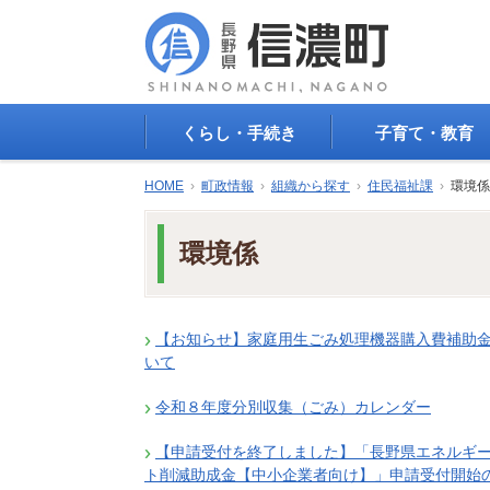
くらし・手続き
子育て・教育
戸籍・印鑑登録・住民
子育て支援
HOME
›
町政情報
›
組織から探す
›
住民福祉課
›
環境係
登録
母子の健康・予防接
防災情報
母子の保健
環境係
年金・保険
保育園・幼稚園
税金
小学校・中学校
住まい
生涯学習
公共交通
【お知らせ】家庭用生ごみ処理機器購入費補助
教育委員会
いて
ごみ・リサイクル
教育相談
上水道・下水道
人権・平和啓発
令和８年度分別収集（ごみ）カレンダー
生活道路
学校給食
交通安全・防犯
【申請受付を終了しました】「長野県エネルギ
図書
環境
ト削減助成金【中小企業者向け】」申請受付開始
国民スポーツ大会