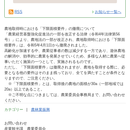
RSS
お知らせ一覧へ
農地取得時における「下限面積要件」の撤廃について
「農業経営基盤強化促進法の一部を改正する法律（令和4年法律第56
号）」により、農地法の一部が改正され、農地取得時における「下限面
積要件」は、令和5年4月1日から撤廃されました。
高齢化が加速する中、農業従事者の数は減少する一方であり、遊休農地
の解消や、効率的に農業を発展させていくため、多様な人材に農業へ従
事いただく施策の一つとして、実施されるものです。
ただし、「下限面積要件」は撤廃されますが、農地を取得する際に、必
要となる他の要件はそのまま残っており、全てを満たすことが条件とな
りますので、ご注意ください。
※「下限面積要件」とは、取得後の農地の面積が30a（一部地域では
20a）以上であること。
※ご不明な点につきましては、農業委員会事務局まで、お問い合わせ
ください。
カテゴリー
農林業振興
お問い合わせ
産業観光課 農業委員会