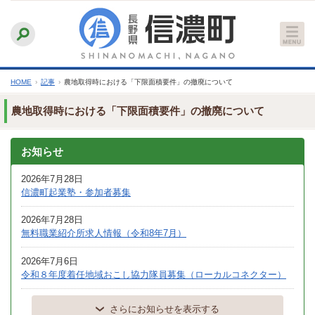
本
ふりがなをつける
背景色
白
青
黒
読み上げる
文
文字サイズ
縮小
標準
拡大
へ
HOME
›
記事
›
農地取得時における「下限面積要件」の撤廃について
農地取得時における「下限面積要件」の撤廃について
お知らせ
2026年7月28日
信濃町起業塾・参加者募集
2026年7月28日
無料職業紹介所求人情報（令和8年7月）
2026年7月6日
令和８年度着任地域おこし協力隊員募集（ローカルコネクター）
さらにお知らせを表示する