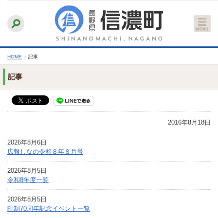
本
ふりがなをつける
背景色
白
青
黒
読み上げる
文
文字サイズ
縮小
標準
拡大
へ
HOME
›
記事
記事
2016年8月18日
2026年8月6日
広報しなの令和８年８月号
2026年8月5日
令和8年度一覧
2026年8月5日
町制70周年記念イベント一覧