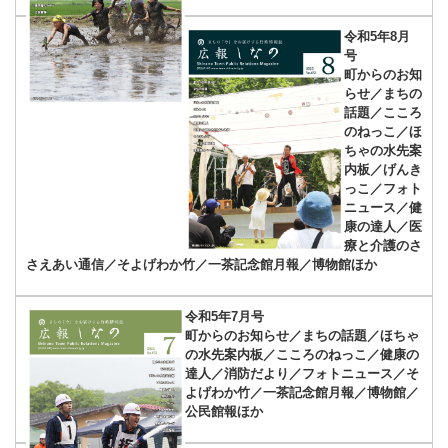
令和5年8月
号
町からのお知
らせ／まちの
話題／こころ
のねっこ／ほ
ちゃの水先案
内板／げんき
っこ／フォト
ニュース／健
康の達人／医
療と介護のさ
さえあい通信／そよげわか竹／一茶記念館月報／博物館ほか
令和5年7月号
町からのお知らせ／まちの話題／ほちゃ
の水先案内板／こころのねっこ／健康の
達人／消防だより／フォトニュース／そ
よげわか竹／一茶記念館月報／博物館／
公民館報ほか