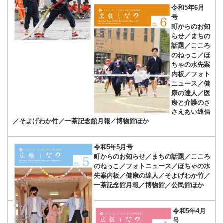
令和5年6月
号
町からのお知
らせ／まちの
話題／こころ
のねっこ／ほ
ちゃの水先案
内板／フォト
ニュース／健
康の達人／医
療と介護のさ
さえあい通信
／そよげわか竹／一茶記念館月報／博物館ほか
令和5年5月号
町からのお知らせ／まちの話題／こころ
のねっこ／フォトニュース／ほちゃの水
先案内板／健康の達人／そよげわか竹／
一茶記念館月報／博物館／公民館ほか
令和5年4月
号