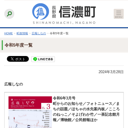
本
ふりがなをつける
背景色
白
青
黒
読み上げる
文
文字サイズ
縮小
標準
拡大
へ
HOME
›
町政情報
›
広報しなの
›
令和5年度一覧
令和5年度一覧
2024年3月28日
広報しなの
令和6年3月号
町からのお知らせ／フォトニュース／ま
ちの話題／ほちゃの水先案内板／こころ
のねっこ／そよげわか竹／一茶記念館月
報／博物館／公民館報ほか