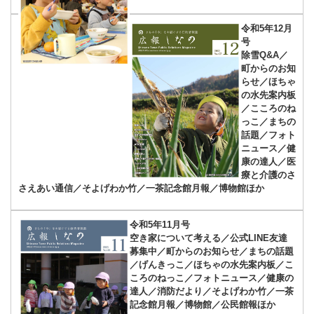
令和5年12月
号
除雪Q&A／
町からのお知
らせ／ほちゃ
の水先案内板
／こころのね
っこ／まちの
話題／フォト
ニュース／健
康の達人／医
療と介護のさ
さえあい通信／そよげわか竹／一茶記念館月報／博物館ほか
令和5年11月号
空き家について考える／公式LINE友達
募集中／町からのお知らせ／まちの話題
／げんきっこ／ほちゃの水先案内板／こ
ころのねっこ／フォトニュース／健康の
達人／消防だより／そよげわか竹／一茶
記念館月報／博物館／公民館報ほか