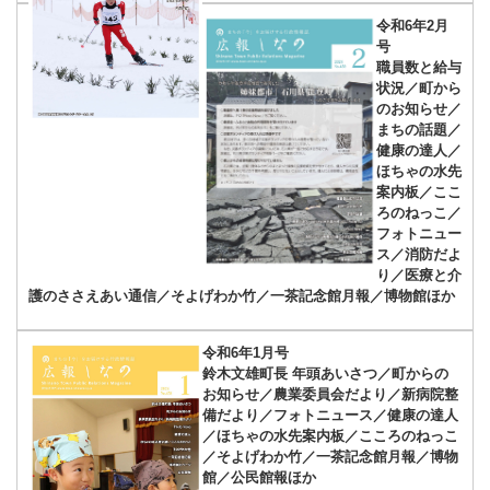
令和6年2月
号
職員数と給与
状況／町から
のお知らせ／
まちの話題／
健康の達人／
ほちゃの水先
案内板／ここ
ろのねっこ／
フォトニュー
ス／消防だよ
り／医療と介
護のささえあい通信／そよげわか竹／一茶記念館月報／博物館ほか
令和6年1月号
鈴木文雄町長 年頭あいさつ／町からの
お知らせ／農業委員会だより／新病院整
備だより／フォトニュース／健康の達人
／ほちゃの水先案内板／こころのねっこ
／そよげわか竹／一茶記念館月報／博物
館／公民館報ほか