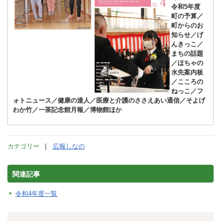
令和5年度
町の予算／
町からのお
知らせ／げ
んきっこ／
まちの話題
／ほちゃの
水先案内板
／こころの
ねっこ／フ
ォトニュース／健康の達人／医療と介護のささえあい通信／そよげ
わか竹／一茶記念館月報／博物館ほか
カテゴリー
広報しなの
関連記事
令和4年度一覧