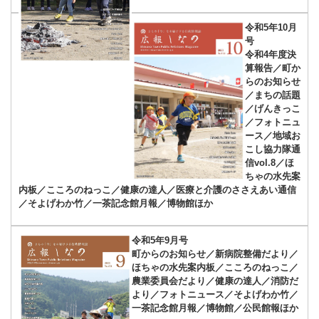
令和5年10月
号
令和4年度決
算報告／町か
らのお知らせ
／まちの話題
／げんきっこ
／フォトニュ
ース／地域お
こし協力隊通
信vol.8／ほ
ちゃの水先案
内板／こころのねっこ／健康の達人／医療と介護のささえあい通信
／そよげわか竹／一茶記念館月報／博物館ほか
令和5年9月号
町からのお知らせ／新病院整備だより／
ほちゃの水先案内板／こころのねっこ／
農業委員会だより／健康の達人／消防だ
より／フォトニュース／そよげわか竹／
一茶記念館月報／博物館／公民館報ほか