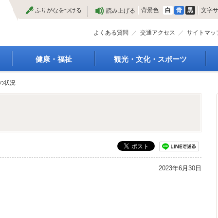
本
ふりがなをつける
背景色
白
青
黒
文字
読み上げる
文
へ
よくある質問
交通アクセス
サイトマッ
健康・福祉
観光・文化・スポーツ
高齢者福祉
観光
の状況
種
介護保険
特産物
障がい・福祉
文化・芸術
救急医療
文化財
保健・健康・医療
施設
母子保健
合宿
健康増進
スポーツ
予防接種
まつり
2023年6月30日
食育
国内・国際交流