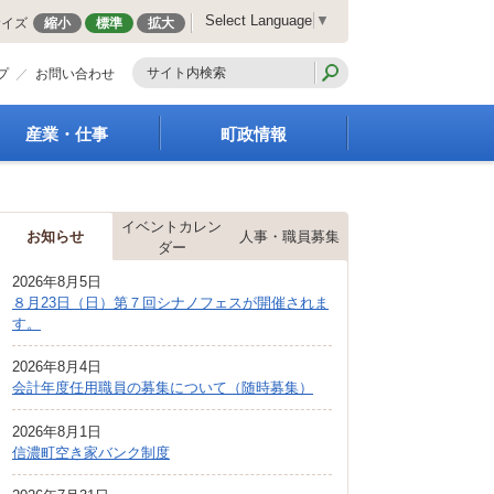
Select Language
▼
サイズ
縮小
標準
拡大
プ
お問い合わせ
産業・仕事
町政情報
経営支援・金融支援
町の概要
就労支援
組織案内
イベントカレン
商工業振興
庁舎案内
お知らせ
人事・職員募集
ダー
農林業振興
町長の部屋
2026年8月5日
届出・証明・法令・規
町議会
８月23日（日）第７回シナノフェスが開催されま
制
施策・計画
す。
企業の税金
都市整備
入札・契約
2026年8月4日
地籍調査
会計年度任用職員の募集について（随時募集）
指定管理者制度
選挙
求人情報
財政・行政改革
2026年8月1日
信濃町空き家バンク制度
人事・職員募集
統計・人口