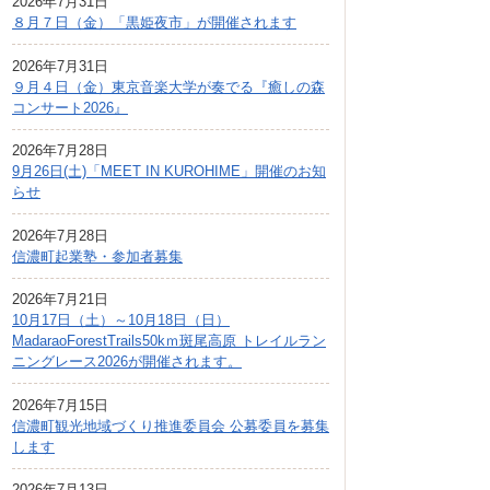
2026年7月31日
広報しなの
８月７日（金）「黒姫夜市」が開催されます
町制70周年記念
2026年7月31日
９月４日（金）東京音楽大学が奏でる『癒しの森
コンサート2026』
2026年7月28日
9月26日(土)「MEET IN KUROHIME」開催のお知
らせ
2026年7月28日
信濃町起業塾・参加者募集
2026年7月21日
10月17日（土）～10月18日（日）
MadaraoForestTrails50kｍ斑尾高原 トレイルラン
ニングレース2026が開催されます。
2026年7月15日
信濃町観光地域づくり推進委員会 公募委員を募集
します
2026年7月13日