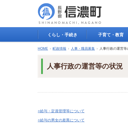
くらし・手続き
子育て・教育
戸籍・印鑑登録・住民
子育て支援
HOME
›
町政情報
›
人事・職員募集
›
人事行政の運営等
登録
母子の健康・予防接
防災情報
母子の保健
人事行政の運営等の状況
年金・保険
保育園・幼稚園
税金
小学校・中学校
住まい
生涯学習
公共交通
教育委員会
ごみ・リサイクル
教育相談
上水道・下水道
人権・平和啓発
生活道路
○給与・定員管理等について
学校給食
交通安全・防犯
図書
○給与の男女の差異について
環境
国民スポーツ大会