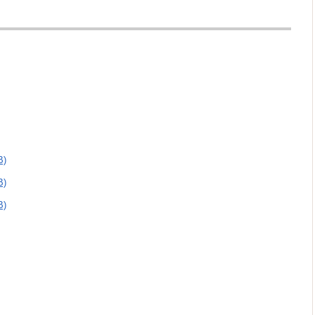
)
)
)