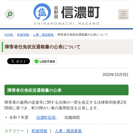
本
ふりがなをつける
背景色
白
青
黒
読み上げる
文
文字サイズ
縮小
標準
拡大
へ
HOME
›
町政情報
›
人事・職員募集
›
障害者任免状況通報書の公表について
障害者任免状況通報書の公表について
2020年10月9日
障害者任免状況通報書の公表
障害者の雇用の促進等に関する法律の一部を改正する法律第40条第2項
関係に基づき、町の障がい者の雇用状況を公表します。
令和７年度
信濃町役場
信越病院
カテゴリー
町政情報
人事・職員募集