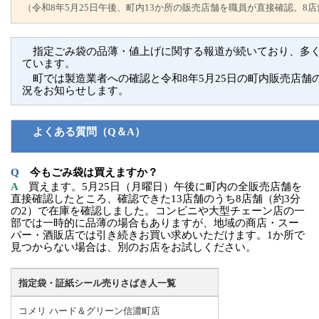
（令和8年5月25日午後、町内13か所の販売店舗を職員が直接確認。8
　指定ごみ袋の品薄・値上げに関する報道が続いており、多
ています。
　町では製造業者への確認と令和8年5月25日の町内販売店舗
況をお知らせします。
　よくある質問（Q＆A）
Q　
今もごみ袋は買えますか？
A　
買えます。5月25日（月曜日）午後に町内の全販売店舗を
直接確認したところ、確認できた13店舗のうち8店舗（約3分
の2）で在庫を確認しました。コンビニや大型チェーン店の一
部では一時的に品薄の場合もありますが、地域の商店・スー
パー・酒販店では引き続きお買い求めいただけます。1か所で
見つからない場合は、別のお店をお試しください。
指定袋・証紙シール売りさばき人一覧
コメリ ハード＆グリーン信濃町店