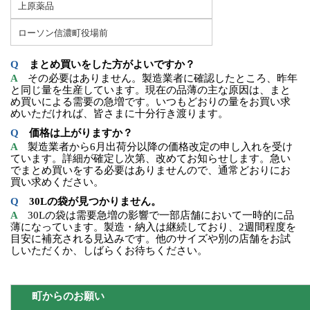
上原薬品
ローソン信濃町役場前
Q　
まとめ買いをした方がよいですか？
A　
その必要はありません。製造業者に確認したところ、昨年
と同じ量を生産しています。現在の品薄の主な原因は、まと
め買いによる需要の急増です。いつもどおりの量をお買い求
めいただければ、皆さまに十分行き渡ります。
Q　
価格は上がりますか？
A　
製造業者から6月出荷分以降の価格改定の申し入れを受け
ています。詳細が確定し次第、改めてお知らせします。急い
でまとめ買いをする必要はありませんので、通常どおりにお
買い求めください。
Q　
30Lの袋が見つかりません。
A　
30Lの袋は需要急増の影響で一部店舗において一時的に品
薄になっています。製造・納入は継続しており、2週間程度を
目安に補充される見込みです。他のサイズや別の店舗をお試
しいただくか、しばらくお待ちください。
　町からのお願い