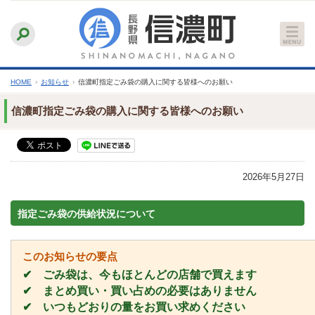
本
ふりがなをつける
背景色
白
青
黒
読み上げる
文
文字サイズ
縮小
標準
拡大
へ
HOME
›
お知らせ
›
信濃町指定ごみ袋の購入に関する皆様へのお願い
信濃町指定ごみ袋の購入に関する皆様へのお願い
2026年5月27日
指定ごみ袋の供給状況について
このお知らせの要点
✔　ごみ袋は、今もほとんどの店舗で買えます
✔　まとめ買い・買い占めの必要はありません
✔　いつもどおりの量をお買い求めください