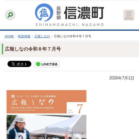
本
ふりがなをつける
背景色
白
青
黒
読み上げる
文
文字サイズ
縮小
標準
拡大
へ
HOME
›
町政情報
›
広報しなの
›
広報しなの令和８年７月号
広報しなの令和８年７月号
2026年7月1日