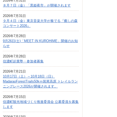
2026年7月31日
広報しなの
８月７日（金）「黒姫夜市」が開催されます
町制70周年記念
2026年7月31日
９月４日（金）東京音楽大学が奏でる『癒しの森
コンサート2026』
2026年7月28日
9月26日(土)「MEET IN KUROHIME」開催のお知
らせ
2026年7月28日
信濃町起業塾・参加者募集
2026年7月21日
10月17日（土）～10月18日（日）
MadaraoForestTrails50kｍ斑尾高原 トレイルラン
ニングレース2026が開催されます。
2026年7月15日
信濃町観光地域づくり推進委員会 公募委員を募集
します
2026年7月13日