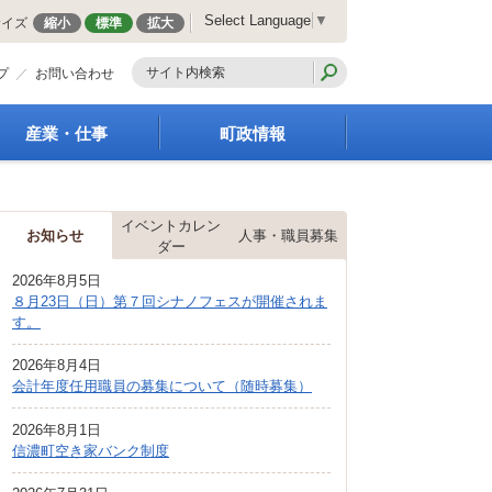
Select Language
▼
サイズ
縮小
標準
拡大
プ
お問い合わせ
産業・仕事
町政情報
経営支援・金融支援
町の概要
就労支援
組織案内
イベントカレン
商工業振興
庁舎案内
お知らせ
人事・職員募集
ダー
農林業振興
町長の部屋
2026年8月5日
届出・証明・法令・規
町議会
８月23日（日）第７回シナノフェスが開催されま
制
施策・計画
す。
企業の税金
都市整備
入札・契約
2026年8月4日
地籍調査
会計年度任用職員の募集について（随時募集）
指定管理者制度
選挙
求人情報
財政・行政改革
2026年8月1日
信濃町空き家バンク制度
人事・職員募集
統計・人口