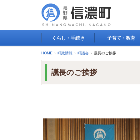
くらし・手続き
子育て・教育
戸籍・印鑑登録・住民
子育て支援
HOME
›
町政情報
›
町議会
›
議長のご挨拶
登録
母子の健康・予防接
防災情報
母子の保健
議長のご挨拶
年金・保険
保育園・幼稚園
税金
小学校・中学校
住まい
生涯学習
公共交通
教育委員会
ごみ・リサイクル
教育相談
上水道・下水道
人権・平和啓発
生活道路
学校給食
交通安全・防犯
図書
環境
国民スポーツ大会