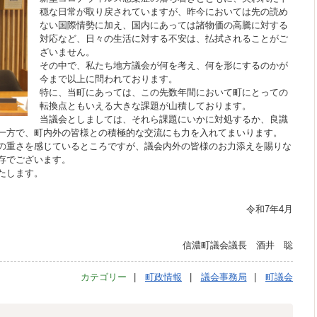
穏な日常が取り戻されていますが、昨今においては先の読め
ない国際情勢に加え、国内にあっては諸物価の高騰に対する
対応など、日々の生活に対する不安は、払拭されることがご
ざいません。
その中で、私たち地方議会が何を考え、何を形にするのかが
今まで以上に問われております。
特に、当町にあっては、この先数年間において町にとっての
転換点ともいえる大きな課題が山積しております。
当議会としましては、それら課題にいかに対処するか、良識
一方で、町内外の皆様との積極的な交流にも力を入れてまいります。
の重さを感じているところですが、議会内外の皆様のお力添えを賜りな
存でございます。
たします。
令和7年4月
信濃町議会議長 酒井 聡
カテゴリー
町政情報
議会事務局
町議会