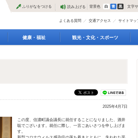
本
ふりがなをつける
背景色
白
青
黒
文字
読み上げる
文
へ
よくある質問
交通アクセス
サイトマッ
健康・福祉
観光・文化・スポーツ
高齢者福祉
観光
種
介護保険
特産物
障がい・福祉
文化・芸術
救急医療
文化財
保健・健康・医療
施設
母子保健
合宿
健康増進
スポーツ
予防接種
まつり
2025年4月7日
食育
国内・国際交流
この度、信濃町議会議長に就任することになりました、酒井
聡でございます。就任に際し、一言ごあいさつを申し上げま
す。
新型コロナウィルス感染症の落ち着きとともに、失われた平