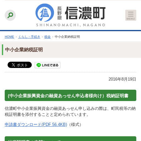
本
ふりがなをつける
背景色
白
青
黒
読み上げる
文
文字サイズ
縮小
標準
拡大
へ
HOME
›
くらし・手続き
›
税金
›
中小企業納税証明
中小企業納税証明
2016年8月19日
(中小企業振興資金の融資あっせん申込者様向け）税納証明書
信濃町中小企業振興資金の融資あっせん申し込みの際は、町民税等の納
税証明書を添付することと定められています。
申請書ダウンロード(PDF 56.4KB)
（様式）