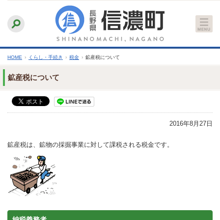
本
ふりがなをつける
背景色
白
青
黒
読み上げる
文
文字サイズ
縮小
標準
拡大
へ
HOME
›
くらし・手続き
›
税金
›
鉱産税について
鉱産税について
2016年8月27日
鉱産税は、鉱物の採掘事業に対して課税される税金です。
納税義務者