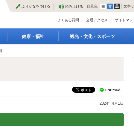
本
ふりがなをつける
背景色
白
青
黒
文字
読み上げる
文
へ
よくある質問
交通アクセス
サイトマッ
健康・福祉
観光・文化・スポーツ
高齢者福祉
観光
料
種
介護保険
特産物
障がい・福祉
文化・芸術
救急医療
文化財
保健・健康・医療
施設
母子保健
合宿
健康増進
スポーツ
予防接種
まつり
2024年4月1日
食育
国内・国際交流