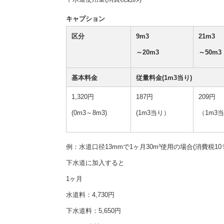
施設
町民活動
キャプション
相談窓口
区分
9m3
21m3
ペット
～20m3
～50m3
基本料金
従量料金(1m3当り)
1,320円
187円
209円
(0m3～8m3)
(1m3当り）
（1m3当
例：水道口径13mmで1ヶ月30m³使用の場合(消費税1
下水道に加入すると
1ヶ月
水道料：4,730円
下水道料：5,650円