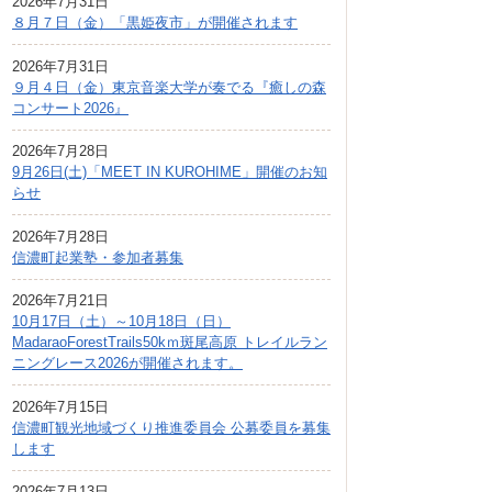
2026年7月31日
広報しなの
８月７日（金）「黒姫夜市」が開催されます
町制70周年記念
2026年7月31日
９月４日（金）東京音楽大学が奏でる『癒しの森
コンサート2026』
2026年7月28日
9月26日(土)「MEET IN KUROHIME」開催のお知
らせ
2026年7月28日
信濃町起業塾・参加者募集
2026年7月21日
10月17日（土）～10月18日（日）
MadaraoForestTrails50kｍ斑尾高原 トレイルラン
ニングレース2026が開催されます。
2026年7月15日
信濃町観光地域づくり推進委員会 公募委員を募集
します
2026年7月13日