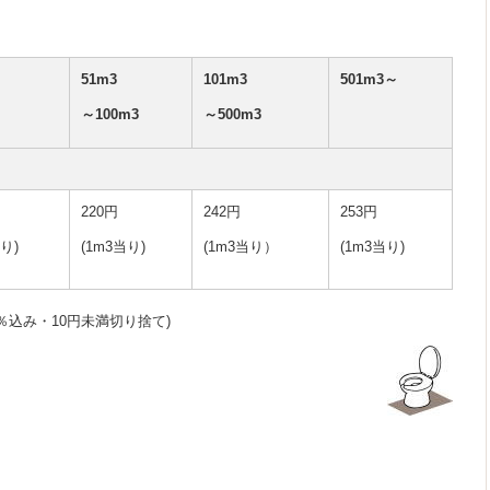
51m3
101m3
501m3～
～100m3
～500m3
220円
242円
253円
り)
(1m3当り)
(1m3当り）
(1m3当り)
0％込み・10円未満切り捨て)