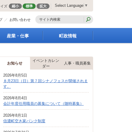
Select Language
▼
サイズ
縮小
標準
拡大
プ
お問い合わせ
産業・仕事
町政情報
経営支援・金融支援
町の概要
就労支援
組織案内
イベントカレン
商工業振興
庁舎案内
お知らせ
人事・職員募集
ダー
農林業振興
町長の部屋
2026年8月5日
届出・証明・法令・規
町議会
８月23日（日）第７回シナノフェスが開催されま
制
施策・計画
す。
企業の税金
都市整備
入札・契約
2026年8月4日
地籍調査
会計年度任用職員の募集について（随時募集）
指定管理者制度
選挙
求人情報
財政・行政改革
2026年8月1日
信濃町空き家バンク制度
人事・職員募集
統計・人口