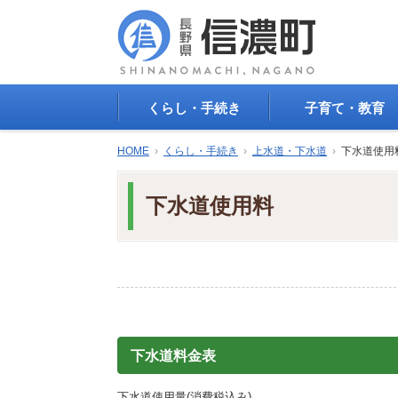
くらし・手続き
子育て・教育
戸籍・印鑑登録・住民
子育て支援
HOME
›
くらし・手続き
›
上水道・下水道
›
下水道使用
登録
母子の健康・予防接
防災情報
母子の保健
下水道使用料
年金・保険
保育園・幼稚園
税金
小学校・中学校
住まい
生涯学習
公共交通
教育委員会
ごみ・リサイクル
教育相談
上水道・下水道
人権・平和啓発
生活道路
学校給食
下水道料金表
交通安全・防犯
図書
環境
国民スポーツ大会
下水道使用量(消費税込み)