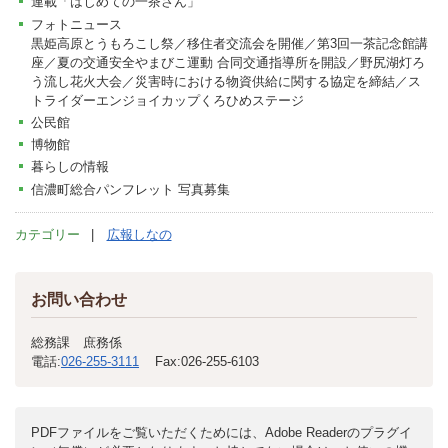
連載「はじめての一茶さん」
フォトニュース
黒姫高原とうもろこし祭／移住者交流会を開催／第3回一茶記念館講
座／夏の交通安全やまびこ運動 合同交通指導所を開設／野尻湖灯ろ
う流し花火大会／災害時における物資供給に関する協定を締結／ス
トライダーエンジョイカップくろひめステージ
公民館
博物館
暮らしの情報
信濃町総合パンフレット 写真募集
カテゴリー
広報しなの
お問い合わせ
総務課 庶務係
電話:
026-255-3111
Fax:
026-255-6103
PDFファイルをご覧いただくためには、Adobe Readerのプラグイ