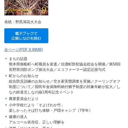
表紙：野尻湖花火大会
全ページ(PDF 8.99MB)
まちの話題
熊本県御船町へ町職員を派遣／信濃町防犯協会総会を開催／第58回
長野県消防ポンプ操法大会／エコファーマー認定証授与式
町からのお知らせ
総合防災訓練のお知らせ／空き家実態調査を実施／クーリングオフ
制度について／国民年金保険料納付猶予制度の対象年齢が拡大／し
なの鉄道北しなの線1周年記念イベント
農業委員会だより
小中学校だより「そよげわか竹」
楽しかったそば打ち体験・戸隠キャンプ（7学年）
健康の達人
アルコール依存症、正しい理解を