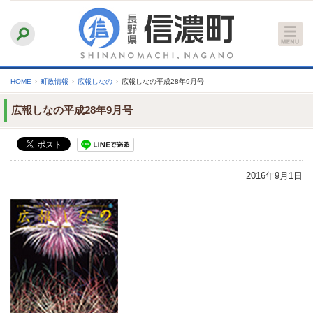
本
ふりがなをつける
背景色
白
青
黒
読み上げる
文
文字サイズ
縮小
標準
拡大
へ
HOME
›
町政情報
›
広報しなの
›
広報しなの平成28年9月号
広報しなの平成28年9月号
2016年9月1日