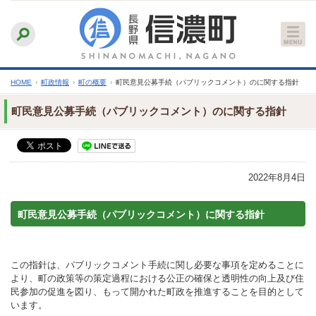
本
ふりがなをつける
背景色
白
青
黒
読み上げる
文
文字サイズ
縮小
標準
拡大
へ
HOME
›
町政情報
›
町の概要
›
町民意見公募手続（パブリックコメント）のに関する指針
町民意見公募手続（パブリックコメント）のに関する指針
2022年8月4日
町民意見公募手続（パブリックコメント）に関する指針
この指針は、パブリックコメント手続に関し必要な事項を定めることに
より、町の政策等の策定過程における公正の確保と透明性の向上及び住
民参加の促進を図り、もって開かれた町政を推進することを目的として
います。