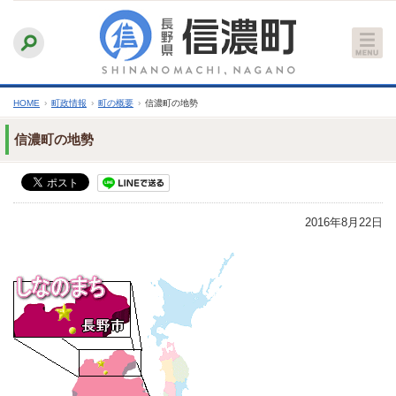
本
ふりがなをつける
背景色
白
青
黒
読み上げる
文
文字サイズ
縮小
標準
拡大
へ
HOME
›
町政情報
›
町の概要
›
信濃町の地勢
信濃町の地勢
2016年8月22日