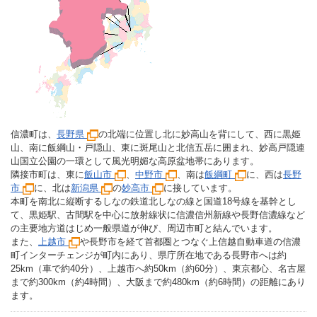
信濃町は、
長野県
の北端に位置し北に妙高山を背にして、西に黒姫
山、南に飯綱山・戸隠山、東に斑尾山と北信五岳に囲まれ、妙高戸隠連
山国立公園の一環として風光明媚な高原盆地帯にあります。
隣接市町は、東に
飯山市
、
中野市
、南は
飯綱町
に、西は
長野
市
に、北は
新潟県
の
妙高市
に接しています。
本町を南北に縦断するしなの鉄道北しなの線と国道18号線を基幹とし
て、黒姫駅、古間駅を中心に放射線状に信濃信州新線や長野信濃線など
の主要地方道はじめ一般県道が伸び、周辺市町と結んでいます。
また、
上越市
や長野市を経て首都圏とつなぐ上信越自動車道の信濃
町インターチェンジが町内にあり、県庁所在地である長野市へは約
25km（車で約40分）、上越市へ約50km（約60分）、東京都心、名古屋
まで約300km（約4時間）、大阪まで約480km（約6時間）の距離にあり
ます。