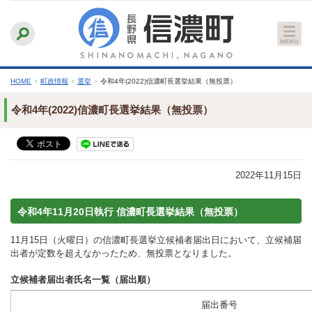
本
ふりがなをつける
背景色
白
青
黒
読み上げる
文
文字サイズ
縮小
標準
拡大
へ
HOME
›
町政情報
›
選挙
›
令和4年(2022)信濃町長選挙結果（無投票）
令和4年(2022)信濃町長選挙結果（無投票）
2022年11月15日
令和4年11月20日執行 信濃町長選挙結果（無投票）
11月15日（火曜日）の信濃町長選挙立候補者届出日において、立候補届
出者が定数を超えなかったため、無投票となりました。
立候補者届出者氏名一覧（届出順）
届出番号