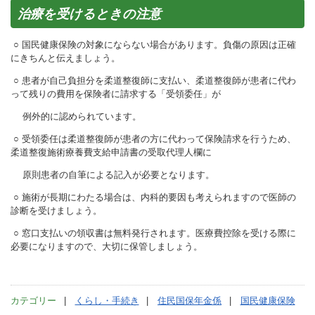
治療を受けるときの注意
○ 国民健康保険の対象にならない場合があります。負傷の原因は正確
にきちんと伝えましょう。
○ 患者が自己負担分を柔道整復師に支払い、柔道整復師が患者に代わ
って残りの費用を保険者に請求する「受領委任」が
例外的に認められています。
○ 受領委任は柔道整復師が患者の方に代わって保険請求を行うため、
柔道整復施術療養費支給申請書の受取代理人欄に
原則患者の自筆による記入が必要となります。
○ 施術が長期にわたる場合は、内科的要因も考えられますので医師の
診断を受けましょう。
○ 窓口支払いの領収書は無料発行されます。医療費控除を受ける際に
必要になりますので、大切に保管しましょう。
カテゴリー
くらし・手続き
住民国保年金係
国民健康保険