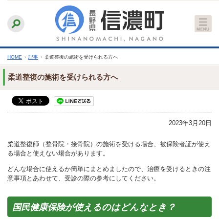
本
ふりがなをつける
背景色
白
青
黒
読み上げる
文
文字サイズ
縮小
標準
拡大
へ
HOME
›
記事
›
柔道整復の施術を受けられる方へ
柔道整復の施術を受けられる方へ
2023年3月20日
柔道整復師（整骨院・接骨院）の施術を受ける場合、被保険者証が使え
る場合と使えない場合があります。
どんな場合に使えるか簡単にまとめましたので、治療を受けるときの注
意事項とあわせて、受診の際の参考にしてください。
国民健康保険が使えるのはどんなとき？