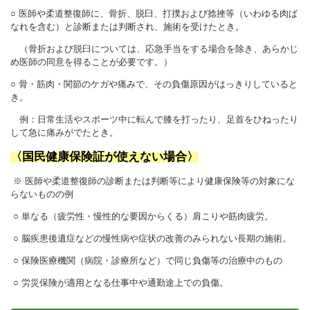
○ 医師や柔道整復師に、骨折、脱臼、打撲および捻挫等（いわゆる肉ば
なれを含む）と診断または判断され、施術を受けたとき。
（骨折および脱臼については、応急手当をする場合を除き、あらかじ
め医師の同意を得ることが必要です。）
○ 骨・筋肉・関節のケガや痛みで、その負傷原因がはっきりしていると
き。
例：日常生活やスポーツ中に転んで膝を打ったり、足首をひねったり
して急に痛みがでたとき。
〈国民健康保険証が使えない場合〉
※ 医師や柔道整復師の診断または判断等により健康保険等の対象にな
らないものの例
○ 単なる（疲労性・慢性的な要因からくる）肩こりや筋肉疲労。
○ 脳疾患後遺症などの慢性病や症状の改善のみられない長期の施術。
○ 保険医療機関（病院・診療所など）で同じ負傷等の治療中のもの
○ 労災保険が適用となる仕事中や通勤途上での負傷。