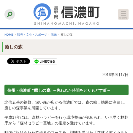
本
ふりがなをつける
背景色
白
青
黒
読み上げる
文
文字サイズ
縮小
標準
拡大
へ
HOME
›
観光・文化・スポーツ
›
観光
›
癒しの森
癒しの森
2016年9月17日
”癒しの森”
信州・信濃町
～失われた時間をとりもどす町～
北信五岳の裾野、深い森が広がる信濃町では、森の癒し効果に注目し、
癒しの森事業を展開しています。
平成17年には、森林セラピーを行う環境整備が認められ、いち早く林野
庁から「森林セラピー基地」の指定を受けています。
町内に設けられた森歩きのコースを、訓練を受けた「森林メディカルト