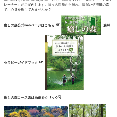
レーナー」がご案内します。日々の喧噪から離れ、懐深い信濃町の森
で、心身を癒してみませんか？
☞
癒しの森公式webページはこち
ら
森林
☞
セラピーガイドブック
☟
癒しの森コース図は画像をクリック