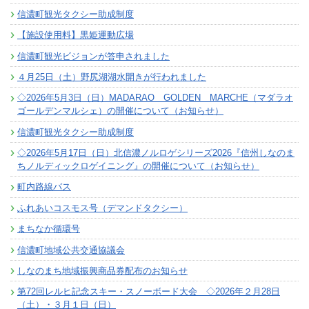
信濃町観光タクシー助成制度
【施設使用料】黒姫運動広場
信濃町観光ビジョンが答申されました
４月25日（土）野尻湖湖水開きが行われました
◇2026年5月3日（日）MADARAO GOLDEN MARCHE（マダラオ
ゴールデンマルシェ）の開催について（お知らせ）
信濃町観光タクシー助成制度
◇2026年5月17日（日）北信濃ノルロゲシリーズ2026『信州しなのま
ちノルディックロゲイニング』の開催について（お知らせ）
町内路線バス
ふれあいコスモス号（デマンドタクシー）
まちなか循環号
信濃町地域公共交通協議会
しなのまち地域振興商品券配布のお知らせ
第72回レルヒ記念スキー・スノーボード大会 ◇2026年２月28日
（土）・３月１日（日）