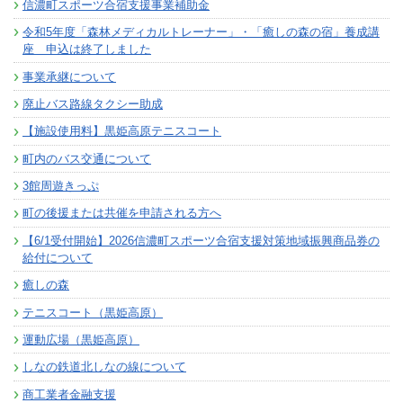
信濃町スポーツ合宿支援事業補助金
令和5年度「森林メディカルトレーナー」・「癒しの森の宿」養成講
座 申込は終了しました
事業承継について
廃止バス路線タクシー助成
【施設使用料】黒姫高原テニスコート
町内のバス交通について
3館周遊きっぷ
町の後援または共催を申請される方へ
【6/1受付開始】2026信濃町スポーツ合宿支援対策地域振興商品券の
給付について
癒しの森
テニスコート（黒姫高原）
運動広場（黒姫高原）
しなの鉄道北しなの線について
商工業者金融支援