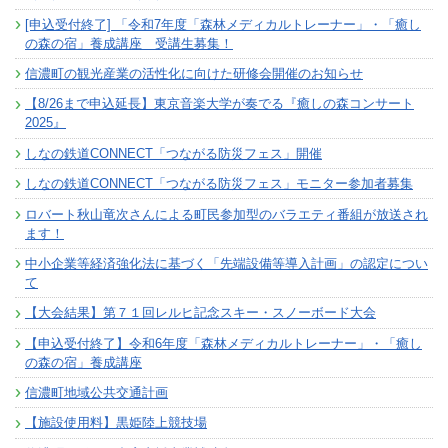
[申込受付終了] 「令和7年度「森林メディカルトレーナー」・「癒し
の森の宿」養成講座 受講生募集！
信濃町の観光産業の活性化に向けた研修会開催のお知らせ
【8/26まで申込延長】東京音楽大学が奏でる『癒しの森コンサート
2025』
しなの鉄道CONNECT「つながる防災フェス」開催
しなの鉄道CONNECT「つながる防災フェス」モニター参加者募集
ロバート秋山竜次さんによる町民参加型のバラエティ番組が放送され
ます！
中小企業等経済強化法に基づく「先端設備等導入計画」の認定につい
て
【大会結果】第７１回レルヒ記念スキー・スノーボード大会
【申込受付終了】令和6年度「森林メディカルトレーナー」・「癒し
の森の宿」養成講座
信濃町地域公共交通計画
【施設使用料】黒姫陸上競技場