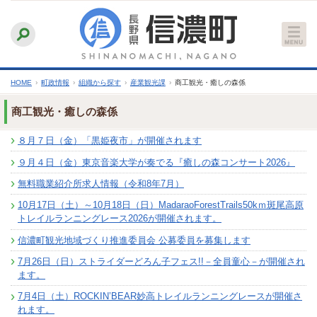
本
ふりがなをつける
背景色
白
青
黒
読み上げる
文
文字サイズ
縮小
標準
拡大
へ
HOME
›
町政情報
›
組織から探す
›
産業観光課
›
商工観光・癒しの森係
商工観光・癒しの森係
８月７日（金）「黒姫夜市」が開催されます
９月４日（金）東京音楽大学が奏でる『癒しの森コンサート2026』
無料職業紹介所求人情報（令和8年7月）
10月17日（土）～10月18日（日）MadaraoForestTrails50kｍ斑尾高原
トレイルランニングレース2026が開催されます。
信濃町観光地域づくり推進委員会 公募委員を募集します
7月26日（日）ストライダーどろん子フェス!!－全員童心－が開催され
ます。
7月4日（土）ROCKIN’BEAR妙高トレイルランニングレースが開催さ
れます。