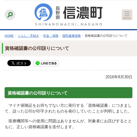
本
ふりがなをつける
背景色
白
青
黒
読み上げる
文
文字サイズ
縮小
標準
拡大
へ
HOME
›
くらし・手続き
›
年金・保険
›
国民健康保険
›
資格確認書の公印誤りについて
資格確認書の公印誤りについて
2016年8月30日
資格確認書の公印誤りについて
マイナ保険証をお持ちでない方に発行する「資格確認書」につきまし
て、誤った公印が印字されたものを発行していたことが判明しました。
医療機関等への使用に問題はありませんが、対象者にお詫びするとと
もに、正しい資格確認書を送付します。