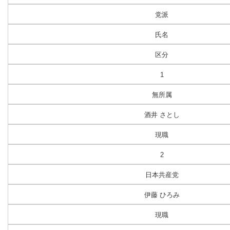
党派
氏名
区分
1
無所属
酒井 さとし
現職
2
日本共産党
伊藤 ひろみ
現職