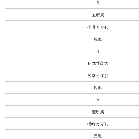
3
無所属
小川 たかし
現職
4
日本共産党
永原 かずお
現職
5
無所属
橋崎 かずお
元職