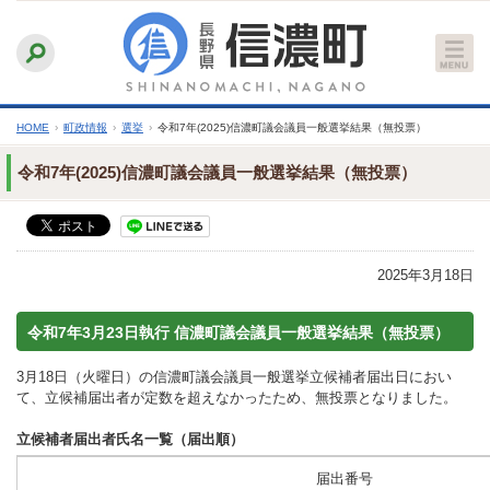
本
ふりがなをつける
背景色
白
青
黒
読み上げる
文
文字サイズ
縮小
標準
拡大
へ
HOME
›
町政情報
›
選挙
›
令和7年(2025)信濃町議会議員一般選挙結果（無投票）
令和7年(2025)信濃町議会議員一般選挙結果（無投票）
2025年3月18日
令和7年3月23日執行 信濃町議会議員一般選挙結果（無投票）
3月18日（火曜日）の信濃町議会議員一般選挙立候補者届出日におい
て、立候補届出者が定数を超えなかったため、無投票となりました。
立候補者届出者氏名一覧（届出順）
届出番号