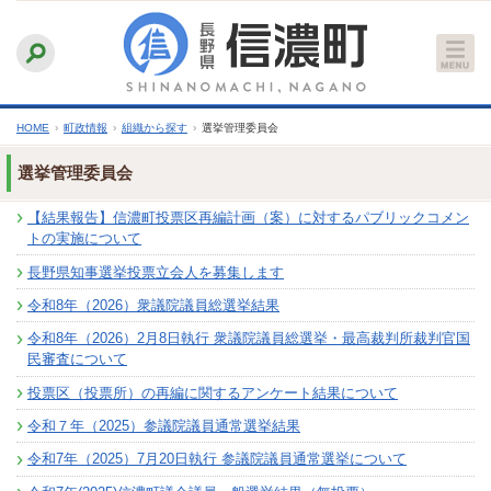
本
ふりがなをつける
背景色
白
青
黒
読み上げる
文
文字サイズ
縮小
標準
拡大
へ
HOME
›
町政情報
›
組織から探す
›
選挙管理委員会
選挙管理委員会
【結果報告】信濃町投票区再編計画（案）に対するパブリックコメン
トの実施について
長野県知事選挙投票立会人を募集します
令和8年（2026）衆議院議員総選挙結果
令和8年（2026）2月8日執行 衆議院議員総選挙・最高裁判所裁判官国
民審査について
投票区（投票所）の再編に関するアンケート結果について
令和７年（2025）参議院議員通常選挙結果
令和7年（2025）7月20日執行 参議院議員通常選挙について