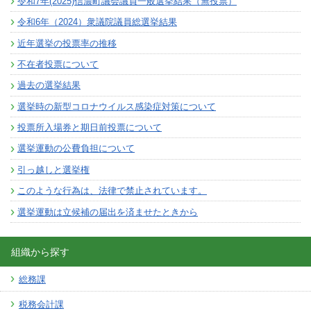
令和7年(2025)信濃町議会議員一般選挙結果（無投票）
令和6年（2024）衆議院議員総選挙結果
近年選挙の投票率の推移
不在者投票について
過去の選挙結果
選挙時の新型コロナウイルス感染症対策について
投票所入場券と期日前投票について
選挙運動の公費負担について
引っ越しと選挙権
このような行為は、法律で禁止されています。
選挙運動は立候補の届出を済ませたときから
組織から探す
総務課
税務会計課