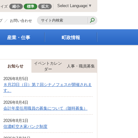
Select Language
▼
サイズ
縮小
標準
拡大
プ
お問い合わせ
産業・仕事
町政情報
経営支援・金融支援
町の概要
就労支援
組織案内
イベントカレン
商工業振興
庁舎案内
お知らせ
人事・職員募集
ダー
農林業振興
町長の部屋
2026年8月5日
届出・証明・法令・規
町議会
８月23日（日）第７回シナノフェスが開催されま
制
施策・計画
す。
企業の税金
都市整備
入札・契約
2026年8月4日
地籍調査
会計年度任用職員の募集について（随時募集）
指定管理者制度
選挙
求人情報
財政・行政改革
2026年8月1日
信濃町空き家バンク制度
人事・職員募集
統計・人口