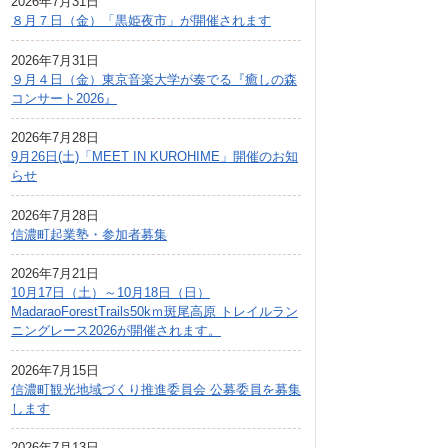
2026年7月31日
広報しなの
８月７日（金）「黒姫夜市」が開催されます
町制70周年記念
2026年7月31日
９月４日（金）東京音楽大学が奏でる『癒しの森
コンサート2026』
2026年7月28日
9月26日(土)「MEET IN KUROHIME」開催のお知
らせ
2026年7月28日
信濃町起業塾・参加者募集
2026年7月21日
10月17日（土）～10月18日（日）
MadaraoForestTrails50kｍ斑尾高原 トレイルラン
ニングレース2026が開催されます。
2026年7月15日
信濃町観光地域づくり推進委員会 公募委員を募集
します
2026年7月13日