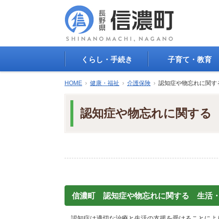
くらし・手続き
子育て・教育
戸籍・印鑑登録・住民
子育て支援
HOME
›
健康・福祉
›
介護保険
›
認知症や物忘れに関す
登録
母子の健康・予防接
防災情報
母子の保健
認知症や物忘れに関する
年金・保険
保育園・幼稚園
税金
小学校・中学校
住まい
生涯学習
公共交通
教育委員会
ごみ・リサイクル
教育相談
上水道・下水道
人権・平和啓発
生活道路
学校給食
信濃町 認知症や物忘れに関する 生活
交通安全・防犯
図書
環境
国民スポーツ大会
認知症は適切な治療と生活の支援を受けることによ