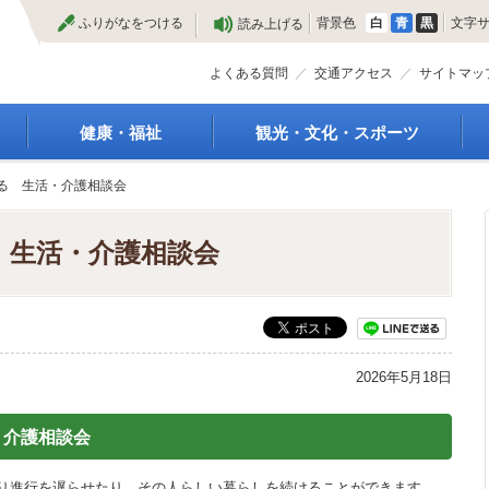
本
ふりがなをつける
背景色
白
青
黒
文字
読み上げる
文
へ
よくある質問
交通アクセス
サイトマッ
健康・福祉
観光・文化・スポーツ
高齢者福祉
観光
る 生活・介護相談会
種
介護保険
特産物
障がい・福祉
文化・芸術
 生活・介護相談会
救急医療
文化財
保健・健康・医療
施設
母子保健
合宿
健康増進
スポーツ
予防接種
まつり
2026年5月18日
食育
国内・国際交流
・介護相談会
り進行を遅らせたり、その人らしい暮らしを続けることができます。