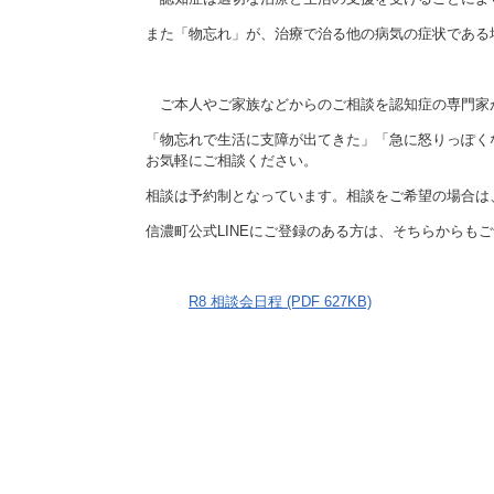
施設
また「物忘れ」が、治療で治る他の病気の症状である
町民活動
相談窓口
ペット
ご本人やご家族などからのご相談を認知症の専門家
「物忘れで生活に支障が出てきた」「急に怒りっぽく
お気軽にご相談ください。
相談は予約制となっています。相談をご希望の場合は
信濃町公式LINEにご登録のある方は、そちらからも
R8 相談会日程 (PDF 627KB)