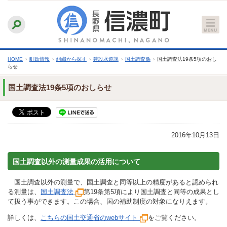
本
ふりがなをつける
背景色
白
青
黒
読み上げる
文
文字サイズ
縮小
標準
拡大
へ
HOME
›
町政情報
›
組織から探す
›
建設水道課
›
国土調査係
›
国土調査法19条5項のおし
らせ
国土調査法19条5項のおしらせ
2016年10月13日
国土調査以外の測量成果の活用について
国土調査以外の測量で、国土調査と同等以上の精度があると認められ
る測量は、
国土調査法
第19条第5項により国土調査と同等の成果とし
て扱う事ができます。この場合、国の補助制度の対象になりえます。
詳しくは、
こちらの国土交通省のwebサイト
をご覧ください。