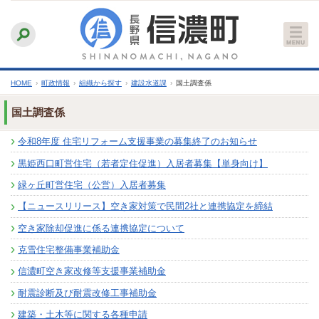
本
ふりがなをつける
背景色
白
青
黒
読み上げる
文
文字サイズ
縮小
標準
拡大
へ
HOME
›
町政情報
›
組織から探す
›
建設水道課
›
国土調査係
国土調査係
令和8年度 住宅リフォーム支援事業の募集終了のお知らせ
黒姫西口町営住宅（若者定住促進）入居者募集【単身向け】
緑ヶ丘町営住宅（公営）入居者募集
【ニュースリリース】空き家対策で民間2社と連携協定を締結
空き家除却促進に係る連携協定について
克雪住宅整備事業補助金
信濃町空き家改修等支援事業補助金
耐震診断及び耐震改修工事補助金
建築・土木等に関する各種申請