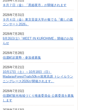
2026年7月31日
広報しなの
８月７日（金）「黒姫夜市」が開催されます
町制70周年記念
2026年7月31日
９月４日（金）東京音楽大学が奏でる『癒しの森
コンサート2026』
2026年7月28日
9月26日(土)「MEET IN KUROHIME」開催のお知
らせ
2026年7月28日
信濃町起業塾・参加者募集
2026年7月21日
10月17日（土）～10月18日（日）
MadaraoForestTrails50kｍ斑尾高原 トレイルラン
ニングレース2026が開催されます。
2026年7月15日
信濃町観光地域づくり推進委員会 公募委員を募集
します
2026年7月13日