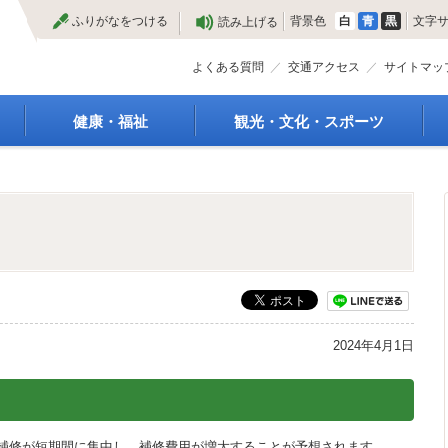
本
ふりがなをつける
背景色
白
青
黒
文字
読み上げる
文
へ
よくある質問
交通アクセス
サイトマッ
健康・福祉
観光・文化・スポーツ
高齢者福祉
観光
種
介護保険
特産物
障がい・福祉
文化・芸術
救急医療
文化財
保健・健康・医療
施設
母子保健
合宿
健康増進
スポーツ
予防接種
まつり
2024年4月1日
食育
国内・国際交流
補修が短期間に集中し、補修費用が増大することが予想されます。