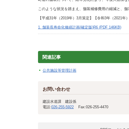
施設
このような状況を踏まえ、舗装補修費用の縮減と、舗
町民活動
相談窓口
【平成31年（2019年）3月策定】【令和3年（2021
ペット
1. 舗装長寿命化修繕計画(確定版)R6 (PDF 146KB)
関連記事
公共施設等管理計画
お問い合わせ
建設水道課 建設係
電話:
026-255-5922
Fax:
026-255-4470