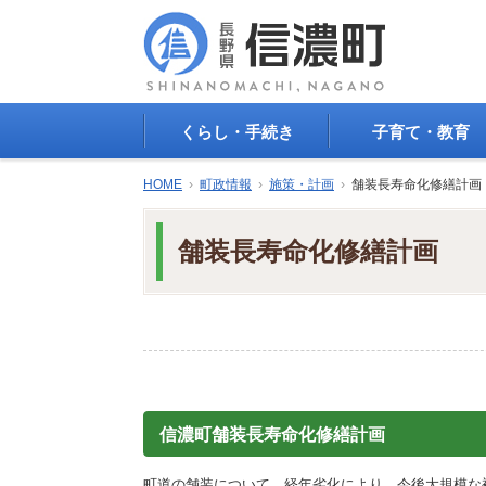
くらし・手続き
子育て・教育
戸籍・印鑑登録・住民
子育て支援
HOME
›
町政情報
›
施策・計画
›
舗装長寿命化修繕計画
登録
母子の健康・予防接
防災情報
母子の保健
舗装長寿命化修繕計画
年金・保険
保育園・幼稚園
税金
小学校・中学校
住まい
生涯学習
公共交通
教育委員会
ごみ・リサイクル
教育相談
上水道・下水道
人権・平和啓発
生活道路
学校給食
信濃町舗装長寿命化修繕計画
交通安全・防犯
図書
環境
国民スポーツ大会
町道の舗装について、経年劣化により、今後大規模な