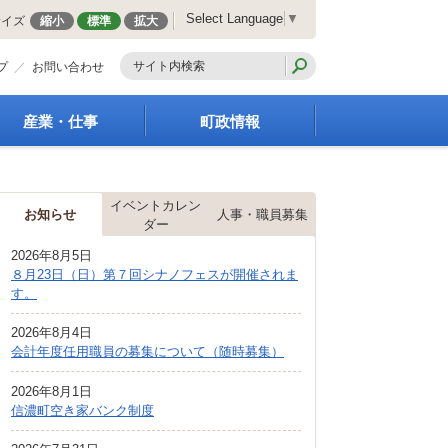
Select Language
▼
サイズ
縮小
標準
拡大
プ
お問い合わせ
産業・仕事
町政情報
経営支援・金融支援
町の概要
就労支援
組織案内
イベントカレン
商工業振興
庁舎案内
お知らせ
人事・職員募集
ダー
農林業振興
町長の部屋
2026年8月5日
届出・証明・法令・規
町議会
８月23日（日）第７回シナノフェスが開催されま
制
施策・計画
す。
企業の税金
都市整備
入札・契約
2026年8月4日
地籍調査
会計年度任用職員の募集について（随時募集）
指定管理者制度
選挙
求人情報
財政・行政改革
2026年8月1日
信濃町空き家バンク制度
人事・職員募集
統計・人口