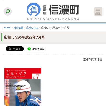
本
ふりがなをつける
背景色
白
青
黒
読み上げる
文
文字サイズ
縮小
標準
拡大
へ
HOME
›
町政情報
›
広報しなの
›
広報しなの平成29年7月号
広報しなの平成29年7月号
2017年7月1日