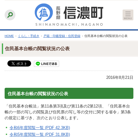
本
ふりがなをつける
背景色
白
青
黒
読み上げる
文
文字サイズ
縮小
標準
拡大
へ
HOME
›
くらし・手続き
›
戸籍・印鑑登録・住民登録
›
住民基本台帳の閲覧状況の公表
住民基本台帳の閲覧状況の公表
2016年8月21日
住民基本台帳の閲覧状況の公表
「住民基本台帳法」第11条第3項及び第11条の2第12項、「住民基本台
帳の一部の写しの閲覧及び住民票の写し等の交付に関する省令」第3条
の規定に基づき、次のとおり公表します。
令和6年度閲覧一覧 (PDF 42.3KB)
令和5年度閲覧一覧 (PDF 31.8KB)