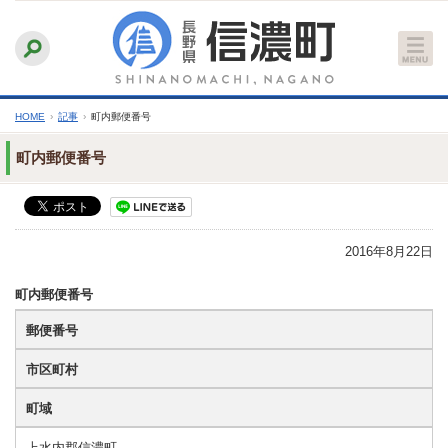
本
ふりがなをつける
背景色
白
青
黒
読み上げる
文
文字サイズ
縮小
標準
拡大
へ
HOME
›
記事
›
町内郵便番号
町内郵便番号
2016年8月22日
町内郵便番号
郵便番号
市区町村
町域
上水内郡信濃町