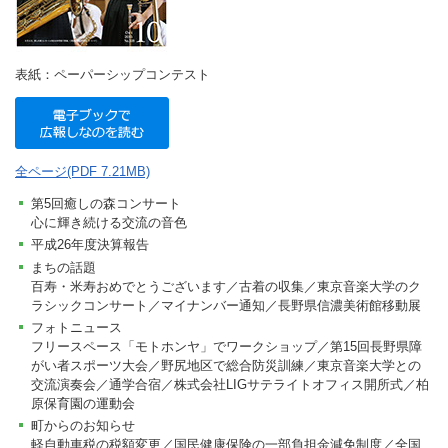
表紙：ペーパーシップコンテスト
全ページ(PDF 7.21MB)
第5回癒しの森コンサート
心に輝き続ける交流の音色
平成26年度決算報告
まちの話題
百寿・米寿おめでとうございます／古着の収集／東京音楽大学のク
ラシックコンサート／マイナンバー通知／長野県信濃美術館移動展
フォトニュース
フリースペース「モトホンヤ」でワークショップ／第15回長野県障
がい者スポーツ大会／野尻地区で総合防災訓練／東京音楽大学との
交流演奏会／通学合宿／株式会社LIGサテライトオフィス開所式／柏
原保育園の運動会
町からのお知らせ
軽自動車税の税額変更／国民健康保険の一部負担金減免制度／全国