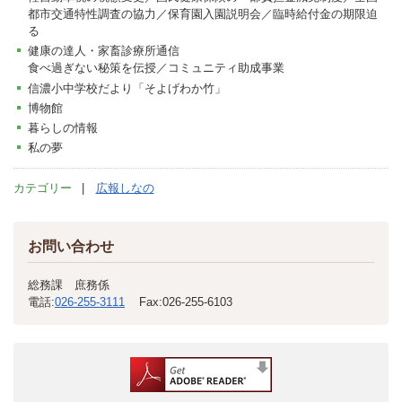
都市交通特性調査の協力／保育園入園説明会／臨時給付金の期限迫
る
健康の達人・家畜診療所通信
食べ過ぎない秘策を伝授／コミュニティ助成事業
信濃小中学校だより「そよげわか竹」
博物館
暮らしの情報
私の夢
カテゴリー
広報しなの
お問い合わせ
総務課 庶務係
電話:
026-255-3111
Fax:
026-255-6103