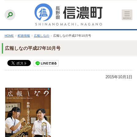
本
ふりがなをつける
背景色
白
青
黒
読み上げる
文
文字サイズ
縮小
標準
拡大
へ
HOME
›
町政情報
›
広報しなの
›
広報しなの平成27年10月号
広報しなの平成27年10月号
2015年10月1日