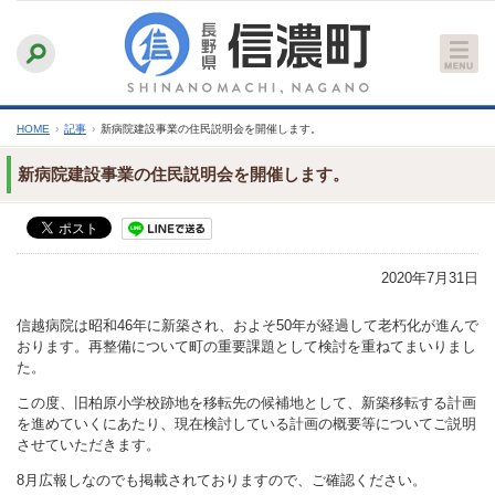
本
ふりがなをつける
背景色
白
青
黒
読み上げる
文
文字サイズ
縮小
標準
拡大
へ
HOME
›
記事
›
新病院建設事業の住民説明会を開催します。
新病院建設事業の住民説明会を開催します。
2020年7月31日
信越病院は昭和46年に新築され、およそ50年が経過して老朽化が進んで
おります。再整備について町の重要課題として検討を重ねてまいりまし
た。
この度、旧柏原小学校跡地を移転先の候補地として、新築移転する計画
を進めていくにあたり、現在検討している計画の概要等についてご説明
させていただきます。
8月広報しなのでも掲載されておりますので、ご確認ください。