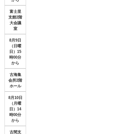
富士里
支館2階
大会議
室
8月9日
（日曜
日）15
時00分
から
古海集
会所2階
ホール
8月10日
（月曜
日）14
時00分
から
古間支