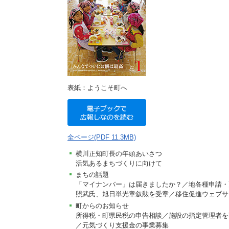
施設
町民活動
相談窓口
ペット
表紙：ようこそ町へ
全ページ(PDF 11.3MB)
横川正知町長の年頭あいさつ
活気あるまちづくりに向けて
まちの話題
「マイナンバー」は届きましたか？／地各種申請・
照武氏、旭日単光章叙勲を受章／移住促進ウェブサ
町からのお知らせ
所得税・町県民税の申告相談／施設の指定管理者を
／元気づくり支援金の事業募集