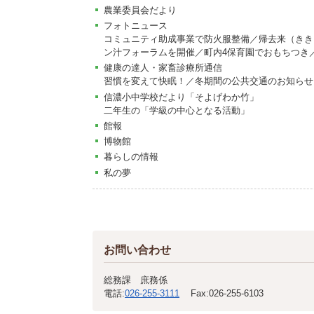
農業委員会だより
フォトニュース
コミュニティ助成事業で防火服整備／帰去来（きき
ン汁フォーラムを開催／町内4保育園でおもちつき
健康の達人・家畜診療所通信
習慣を変えて快眠！／冬期間の公共交通のお知らせ
信濃小中学校だより「そよげわか竹」
二年生の「学級の中心となる活動」
館報
博物館
暮らしの情報
私の夢
お問い合わせ
総務課 庶務係
電話:
026-255-3111
Fax:
026-255-6103