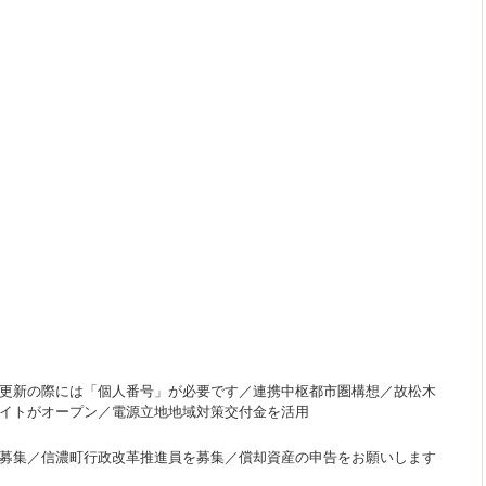
更新の際には「個人番号」が必要です／連携中枢都市圏構想／故松木
イトがオープン／電源立地地域対策交付金を活用
募集／信濃町行政改革推進員を募集／償却資産の申告をお願いします