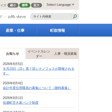
Select Language
▼
サイズ
縮小
標準
拡大
プ
お問い合わせ
産業・仕事
町政情報
経営支援・金融支援
町の概要
就労支援
組織案内
イベントカレン
商工業振興
庁舎案内
お知らせ
人事・職員募集
ダー
農林業振興
町長の部屋
2026年8月5日
届出・証明・法令・規
町議会
８月23日（日）第７回シナノフェスが開催されま
制
施策・計画
す。
企業の税金
都市整備
入札・契約
2026年8月4日
地籍調査
会計年度任用職員の募集について（随時募集）
指定管理者制度
選挙
求人情報
財政・行政改革
2026年8月1日
信濃町空き家バンク制度
人事・職員募集
統計・人口