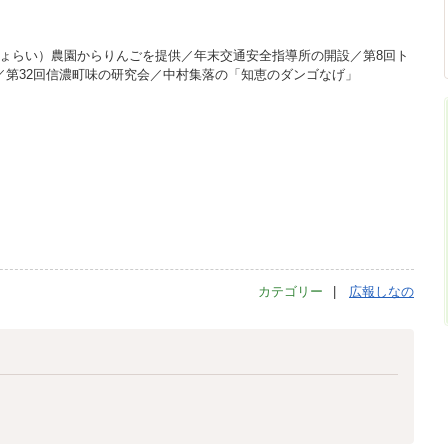
ょらい）農園からりんごを提供／年末交通安全指導所の開設／第8回ト
／第32回信濃町味の研究会／中村集落の「知恵のダンゴなげ」
カテゴリー
広報しなの