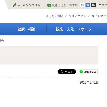
本
ふりがなをつける
背景色
白
青
黒
文字
読み上げる
文
へ
よくある質問
交通アクセス
サイトマッ
健康・福祉
観光・文化・スポーツ
高齢者福祉
観光
月号
種
介護保険
特産物
障がい・福祉
文化・芸術
救急医療
文化財
保健・健康・医療
施設
母子保健
合宿
健康増進
スポーツ
予防接種
まつり
2016年1月1日
食育
国内・国際交流