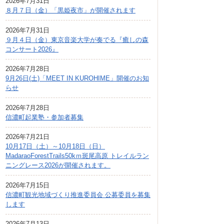
2026年7月31日
広報しなの
８月７日（金）「黒姫夜市」が開催されます
町制70周年記念
2026年7月31日
９月４日（金）東京音楽大学が奏でる『癒しの森
コンサート2026』
2026年7月28日
9月26日(土)「MEET IN KUROHIME」開催のお知
らせ
2026年7月28日
信濃町起業塾・参加者募集
2026年7月21日
10月17日（土）～10月18日（日）
MadaraoForestTrails50kｍ斑尾高原 トレイルラン
ニングレース2026が開催されます。
2026年7月15日
信濃町観光地域づくり推進委員会 公募委員を募集
します
2026年7月13日