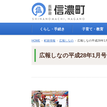
くらし・手続き
子育て・教育
戸籍・印鑑登録・住民
子育て支援
HOME
›
町政情報
›
広報しなの
›
広報しなの平成28年1
登録
母子の健康・予防接
防災情報
母子の保健
広報しなの平成28年1月号
年金・保険
保育園・幼稚園
税金
小学校・中学校
住まい
生涯学習
公共交通
教育委員会
ごみ・リサイクル
教育相談
上水道・下水道
人権・平和啓発
生活道路
学校給食
交通安全・防犯
図書
環境
国民スポーツ大会