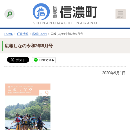
本
ふりがなをつける
背景色
白
青
黒
読み上げる
文
文字サイズ
縮小
標準
拡大
へ
HOME
›
町政情報
›
広報しなの
›
広報しなの令和2年9月号
広報しなの令和2年9月号
2020年9月1日