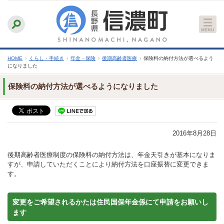
本
ふりがなをつける
背景色
白
青
黒
読み上げる
文
文字サイズ
縮小
標準
拡大
へ
HOME
›
くらし・手続き
›
年金・保険
›
後期高齢者医療
›
保険料の納付方法が選べるよう
になりました
保険料の納付方法が選べるようになりました
2016年8月28日
後期高齢者医療制度の保険料の納付方法は、年金天引きが基本になりま
すが、申請していただくことにより納付方法を口座振替に変更できま
す。
変更をご希望されるかたは住民国保年金係にて申請をお願いし
ます