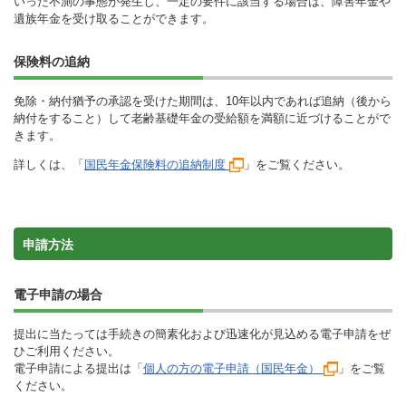
いった不測の事態が発生し、一定の要件に該当する場合は、障害年金や
遺族年金を受け取ることができます。
保険料の追納
免除・納付猶予の承認を受けた期間は、10年以内であれば追納（後から
納付をすること）して老齢基礎年金の受給額を満額に近づけることがで
きます。
詳しくは、「
国民年金保険料の追納制度
」をご覧ください。
申請方法
電子申請の場合
提出に当たっては手続きの簡素化および迅速化が見込める電子申請をぜ
ひご利用ください。
電子申請による提出は「
個人の方の電子申請（国民年金）
」をご覧
ください。