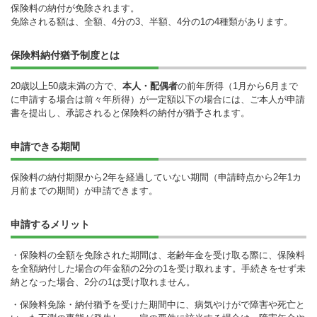
保険料の納付が免除されます。
免除される額は、全額、4分の3、半額、4分の1の4種類があります。
保険料納付猶予制度とは
20歳以上50歳未満の方で、
本人・配偶者
の前年所得（1月から6月まで
に申請する場合は前々年所得）が一定額以下の場合には、ご本人が申請
書を提出し、承認されると保険料の納付が猶予されます。
申請できる期間
保険料の納付期限から2年を経過していない期間（申請時点から2年1カ
月前までの期間）が申請できます。
申請するメリット
・保険料の全額を免除された期間は、老齢年金を受け取る際に、保険料
を全額納付した場合の年金額の2分の1を受け取れます。手続きをせず未
納となった場合、2分の1は受け取れません。
・保険料免除・納付猶予を受けた期間中に、病気やけがで障害や死亡と