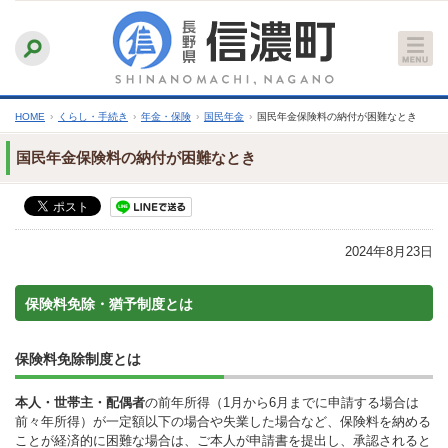
本
ふりがなをつける
背景色
白
青
黒
読み上げる
文
文字サイズ
縮小
標準
拡大
へ
HOME
›
くらし・手続き
›
年金・保険
›
国民年金
›
国民年金保険料の納付が困難なとき
国民年金保険料の納付が困難なとき
2024年8月23日
保険料免除・猶予制度とは
保険料免除制度とは
本人・世帯主・配偶者
の前年所得（1月から6月までに申請する場合は
前々年所得）が一定額以下の場合や失業した場合など、保険料を納める
ことが経済的に困難な場合は、ご本人が申請書を提出し、承認されると