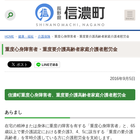
本
ふりがなをつける
背景色
白
青
黒
読み上げる
文
文字サイズ
縮小
標準
拡大
へ
HOME
›
健康・福祉
›
介護保険
›
重度心身障害者・重度要介護高齢者家庭介護者慰労金
重度心身障害者・重度要介護高齢者家庭介護者慰労金
2016年9月5日
信濃町重度心身障害者、重度要介護高齢者家庭介護者慰労金
あらまし
在宅の精神または身体に重度の障害を有する「重度心身障害者」と、65
歳以上で要介護認定における要介護3、4、5に該当する「重度の要介護
高齢者」を常時介護している方に介護慰労金を支給します。