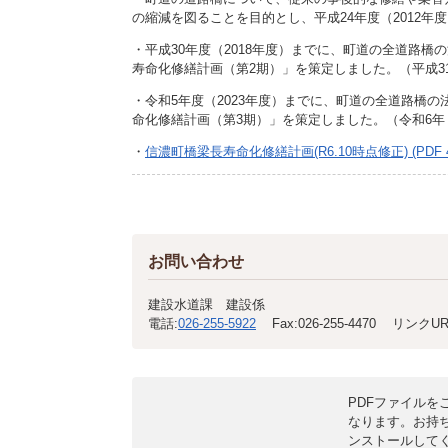
施設
の縮減を図ることを目的とし、平成24年度（2012
町民活動
・平成30年度（2018年度）までに、町道の全道路
相談窓口
寿命化修繕計画（第2期）」を策定しました。（平成31年
ペット
・令和5年度（2023年度）までに、町道の全道路橋
命化修繕計画（第3期）」を策定しました。（令和6年（
・
信濃町橋梁長寿命化修繕計画(R6.10時点修正) (PDF 4
お問い合わせ
建設水道課 建設係
電話:
026-255-5922
Fax:
026-255-4470
リンクUR
PDFファイルをご
なります。お持
ンストールして