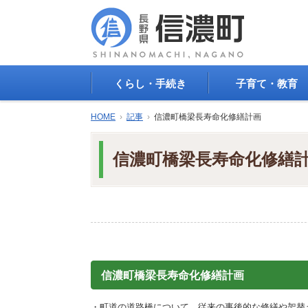
くらし・手続き
子育て・教育
戸籍・印鑑登録・住民
子育て支援
HOME
›
記事
›
信濃町橋梁長寿命化修繕計画
登録
母子の健康・予防接
防災情報
母子の保健
信濃町橋梁長寿命化修繕
年金・保険
保育園・幼稚園
税金
小学校・中学校
住まい
生涯学習
公共交通
教育委員会
ごみ・リサイクル
教育相談
上水道・下水道
人権・平和啓発
生活道路
学校給食
信濃町橋梁長寿命化修繕計画
交通安全・防犯
図書
環境
国民スポーツ大会
・町道の道路橋について、従来の事後的な修繕や架替