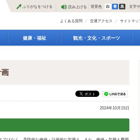
本
ふりがなをつける
背景色
白
青
黒
文字
読み上げる
文
へ
よくある質問
交通アクセス
サイトマッ
健康・福祉
観光・文化・スポーツ
高齢者福祉
観光
種
介護保険
特産物
障がい・福祉
文化・芸術
計画
救急医療
文化財
保健・健康・医療
施設
母子保健
合宿
健康増進
スポーツ
予防接種
まつり
2024年10月15日
食育
国内・国際交流
えではなく、予防的な修繕・計画的な架替え、また、修繕・架替え費用