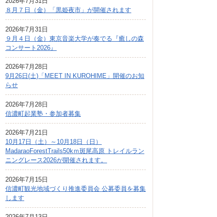
2026年7月31日
広報しなの
８月７日（金）「黒姫夜市」が開催されます
町制70周年記念
2026年7月31日
９月４日（金）東京音楽大学が奏でる『癒しの森
コンサート2026』
2026年7月28日
9月26日(土)「MEET IN KUROHIME」開催のお知
らせ
2026年7月28日
信濃町起業塾・参加者募集
2026年7月21日
10月17日（土）～10月18日（日）
MadaraoForestTrails50kｍ斑尾高原 トレイルラン
ニングレース2026が開催されます。
2026年7月15日
信濃町観光地域づくり推進委員会 公募委員を募集
します
2026年7月13日