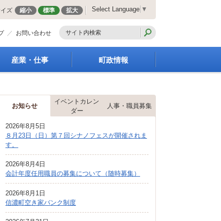
Select Language
▼
サイズ
縮小
標準
拡大
プ
お問い合わせ
産業・仕事
町政情報
経営支援・金融支援
町の概要
就労支援
組織案内
イベントカレン
商工業振興
庁舎案内
お知らせ
人事・職員募集
ダー
農林業振興
町長の部屋
2026年8月5日
届出・証明・法令・規
町議会
８月23日（日）第７回シナノフェスが開催されま
制
施策・計画
す。
企業の税金
都市整備
入札・契約
2026年8月4日
地籍調査
会計年度任用職員の募集について（随時募集）
指定管理者制度
選挙
求人情報
財政・行政改革
2026年8月1日
信濃町空き家バンク制度
人事・職員募集
統計・人口