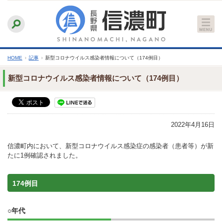
本
ふりがなをつける
背景色
白
青
黒
読み上げる
文
文字サイズ
縮小
標準
拡大
へ
HOME
›
記事
›
新型コロナウイルス感染者情報について（174例目）
新型コロナウイルス感染者情報について（174例目）
2022年4月16日
信濃町内において、新型コロナウイルス感染症の感染者（患者等）が新
たに1例確認されました。
174例目
○年代