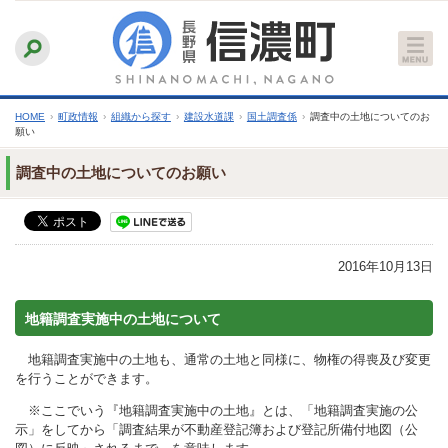
本
ふりがなをつける
背景色
白
青
黒
読み上げる
文
文字サイズ
縮小
標準
拡大
へ
HOME
›
町政情報
›
組織から探す
›
建設水道課
›
国土調査係
›
調査中の土地についてのお
願い
調査中の土地についてのお願い
2016年10月13日
地籍調査実施中の土地について
地籍調査実施中の土地も、通常の土地と同様に、物権の得喪及び変更
を行うことができます。
※ここでいう『地籍調査実施中の土地』とは、「地籍調査実施の公
示」をしてから「調査結果が不動産登記簿および登記所備付地図（公