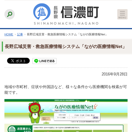
本
ふりがなをつける
背景色
白
青
黒
読み上げる
文
文字サイズ
縮小
標準
拡大
へ
HOME
›
記事
›
長野広域災害・救急医療情報システム「ながの医療情報Net」
長野広域災害・救急医療情報システム「ながの医療情報Net」
2016年9月28日
地域や市町村、症状や外国語など、様々な条件から医療機関を検索が可
能です。