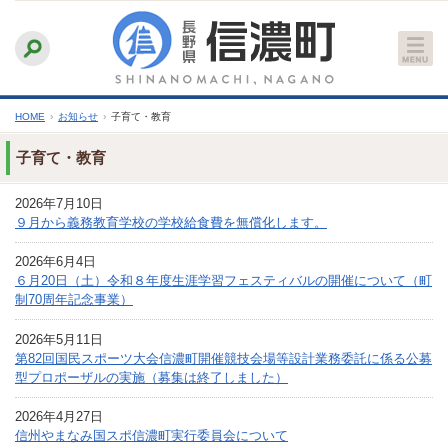
本
ふりがなをつける
背景色
白
青
黒
読み上げる
文
文字サイズ
縮小
標準
拡大
へ
HOME
›
お知らせ
›
子育て・教育
子育て・教育
2026年7月10日
９月から義務教育学校の学校給食費を無償化します。
2026年6月4日
６月20日（土）令和８年度生涯学習フェスティバルの開催について（町
制70周年記念事業）
2026年5月11日
第82回国民スポーツ大会信濃町開催競技会場等設計業務委託に係る公募
型プロポーザルの実施（募集は終了しました）
2026年4月27日
信州やまなみ国スポ信濃町実行委員会について