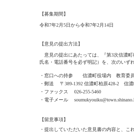
【募集期間】
令和7年2月5日から令和7年2月
14
日
【
意見の提出方法】
意見の提出にあたっては、『第3次信濃町
氏名・電話番号を必ず明記）を、次のいず
・窓口への持参 信濃町役場内 教育委
・郵送 〒
389-1392
信濃町柏原
428-2
信濃
・ファックス
026-255-5460
・電子メール
soumukyouiku@town.shinano.l
【留意事項】
・提出していただいた意見書の内容と、こ