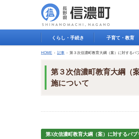
くらし・手続き
子育て・教育
戸籍・印鑑登録・住民
子育て支援
HOME
›
記事
›
第３次信濃町教育大綱（案）に対するパ
登録
母子の健康・予防接
防災情報
母子の保健
第３次信濃町教育大綱（
年金・保険
保育園・幼稚園
税金
小学校・中学校
施について
住まい
生涯学習
公共交通
教育委員会
ごみ・リサイクル
教育相談
上水道・下水道
人権・平和啓発
生活道路
学校給食
交通安全・防犯
図書
第3次信濃町教育大綱（案）に対するパブ
環境
国民スポーツ大会