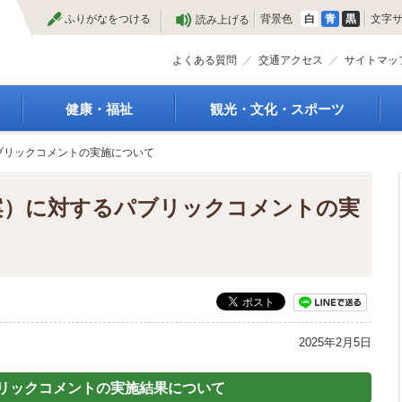
本
ふりがなをつける
背景色
白
青
黒
文字
読み上げる
文
へ
よくある質問
交通アクセス
サイトマッ
健康・福祉
観光・文化・スポーツ
高齢者福祉
観光
ブリックコメントの実施について
種
介護保険
特産物
障がい・福祉
文化・芸術
案）に対するパブリックコメントの実
救急医療
文化財
保健・健康・医療
施設
母子保健
合宿
健康増進
スポーツ
予防接種
まつり
食育
国内・国際交流
2025年2月5日
リックコメントの実施結果について