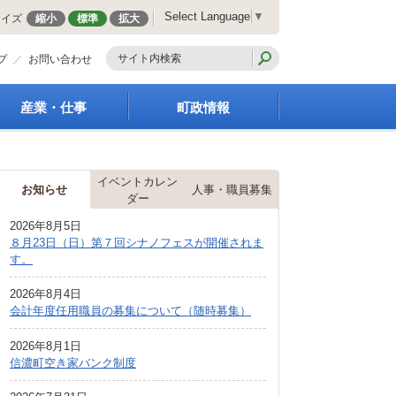
Select Language
▼
サイズ
縮小
標準
拡大
プ
お問い合わせ
産業・仕事
町政情報
経営支援・金融支援
町の概要
就労支援
組織案内
イベントカレン
商工業振興
庁舎案内
お知らせ
人事・職員募集
ダー
農林業振興
町長の部屋
2026年8月5日
届出・証明・法令・規
町議会
８月23日（日）第７回シナノフェスが開催されま
制
施策・計画
す。
企業の税金
都市整備
入札・契約
2026年8月4日
地籍調査
会計年度任用職員の募集について（随時募集）
指定管理者制度
選挙
求人情報
財政・行政改革
2026年8月1日
信濃町空き家バンク制度
人事・職員募集
統計・人口