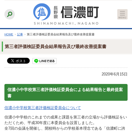
本
ふりがなをつける
背景色
白
青
黒
読み上げる
文
文字サイズ
縮小
標準
拡大
へ
HOME
›
記事
›
第三者評価検証委員会結果報告及び最終改善提案書
第三者評価検証委員会結果報告及び最終改善提案書
2020年6月15日
信濃小中学校第三者評価検証委員会による結果報告と最終提案
書
信濃小中学校第三者評価検証委員会について
信濃小中学校のこれまでの成果と課題を第三者の立場から評価検証をい
ただくため、平成30年度に本委員会を設置しました。
全7回の会議を開催し、開校時からの学校基本理念である「信濃町に誇