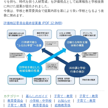
りを持ち、時代を担う人材育成」を評価視点として結果報告と学校改善
に向けた提案が提出されました。
今後は、学校と教育委員会で提案内容を基により良い学校となるよう改
善に努めます。
評価検証委員会最終提案書 (PDF 12.9MB)
カテゴリー
暮らしのガイド
子育て・教育
子育て・教育
教育委員会
小学校・中学校
お知らせ
子育て・教育
子育て・教育
教育委員会
総務教育係