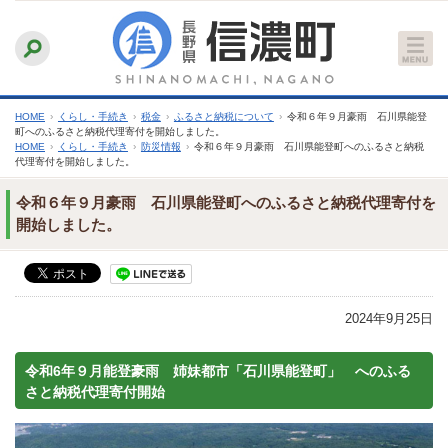
本
ふりがなをつける
背景色
白
青
黒
読み上げる
文
文字サイズ
縮小
標準
拡大
へ
HOME
›
くらし・手続き
›
税金
›
ふるさと納税について
›
令和６年９月豪雨 石川県能登
町へのふるさと納税代理寄付を開始しました。
HOME
›
くらし・手続き
›
防災情報
›
令和６年９月豪雨 石川県能登町へのふるさと納税
代理寄付を開始しました。
令和６年９月豪雨 石川県能登町へのふるさと納税代理寄付を
開始しました。
2024年9月25日
令和6年９月能登豪雨 姉妹都市「石川県能登町」 へのふる
さと納税代理寄付開始