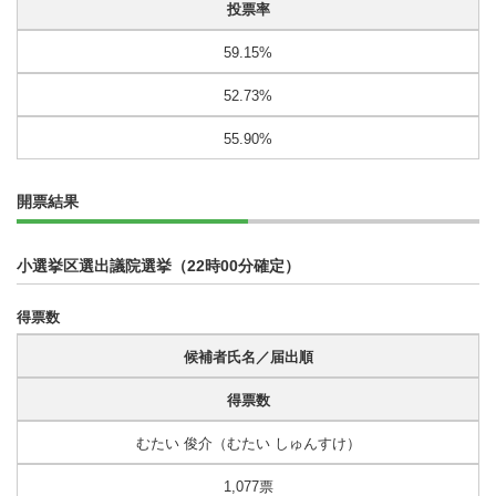
投票率
59.15%
52.73%
55.90%
開票結果
小選挙区選出議院選挙（22時00分確定）
得票数
候補者氏名／届出順
得票数
むたい 俊介（むたい しゅんすけ）
1,077票