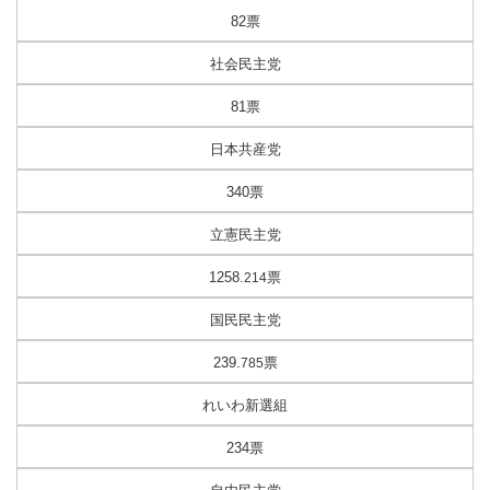
82票
社会民主党
81票
日本共産党
340票
立憲民主党
1258.
票
214
国民民主党
239.
票
785
れいわ新選組
234票