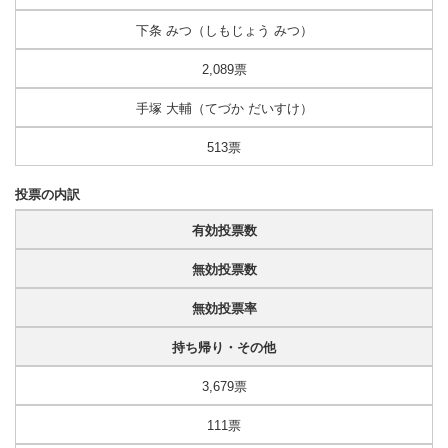
下条 みつ（しもじょう みつ）
2,089票
手塚 大輔（てづか だいすけ）
513票
投票の内訳
有効投票数
無効投票数
無効投票率
持ち帰り・その他
3,679票
111票