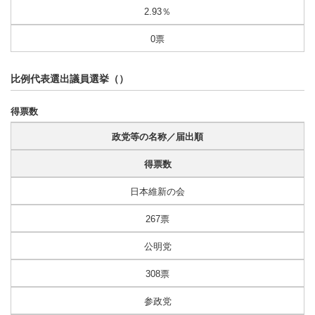
2.93％
0票
比例代表選出議員選挙（）
得票数
政党等の名称／届出順
得票数
日本維新の会
267票
公明党
308票
参政党