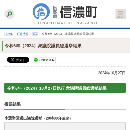
本
ふりがなをつける
背景色
白
青
黒
読み上げる
文
文字サイズ
縮小
標準
拡大
へ
HOME
›
町政情報
›
選挙
›
令和6年（2024）衆議院議員総選挙結果
令和6年（2024）衆議院議員総選挙結果
2024年10月27日
令和6年（2024）10月27日執行 衆議院議員総選挙結果
投票結果
小選挙区選出議院選挙（20時00分確定）